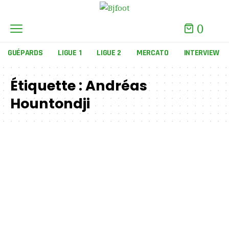
0
GUÉPARDS
LIGUE 1
LIGUE 2
MERCATO
INTERVIEW
Étiquette :
Andréas
Hountondji