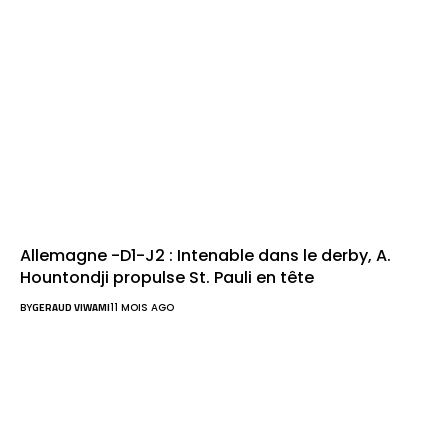
Allemagne -D1-J2 : Intenable dans le derby, A.
Hountondji propulse St. Pauli en tête
BY
GERAUD VIWAMI
11 MOIS AGO