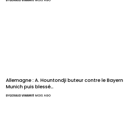
BY
GERAUD VIWAMI
8 MOIS AGO
Allemagne : A. Hountondji buteur contre le Bayern
Munich puis blessé…
BY
GERAUD VIWAMI
8 MOIS AGO