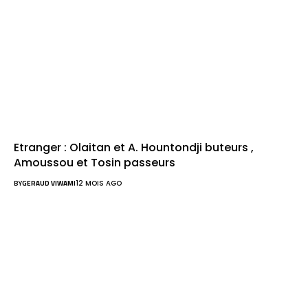
Etranger : Olaitan et A. Hountondji buteurs ,
Amoussou et Tosin passeurs
BY
GERAUD VIWAMI
12 MOIS AGO