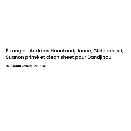
Étranger : Andréas Hountondji lancé, Glèlè décisif,
Suanon primé et clean sheet pour Dandjinou
BY
GERAUD VIWAMI
1 AN AGO