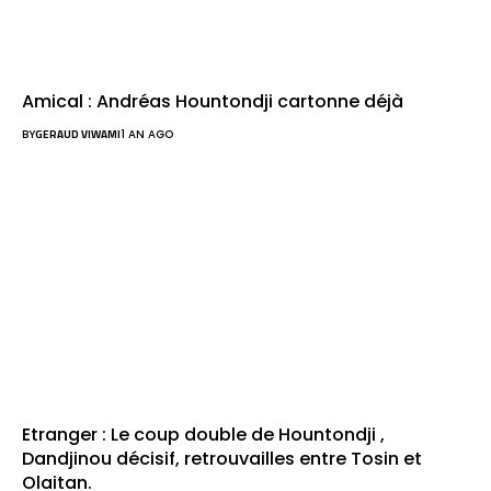
Amical : Andréas Hountondji cartonne déjà
BY
GERAUD VIWAMI
1 AN AGO
Etranger : Le coup double de Hountondji ,
Dandjinou décisif, retrouvailles entre Tosin et
Olaitan.