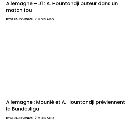
Allemagne – J1 : A. Hountondji buteur dans un
match fou
BY
GERAUD VIWAMI
12 MOIS AGO
Allemagne : Mounié et A. Hountondji préviennent
la Bundesliga
BY
GERAUD VIWAMI
12 MOIS AGO