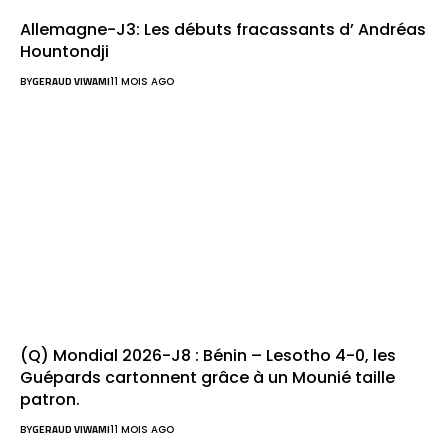
Allemagne-J3: Les débuts fracassants d’ Andréas
Hountondji
BY
GERAUD VIWAMI
11 MOIS AGO
(Q) Mondial 2026-J8 : Bénin – Lesotho 4-0, les
Guépards cartonnent grâce à un Mounié taille
patron.
BY
GERAUD VIWAMI
11 MOIS AGO