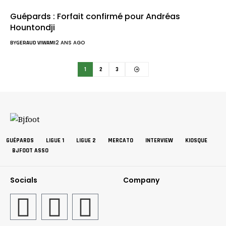
Guépards : Forfait confirmé pour Andréas
Hountondji
BY
GERAUD VIWAMI
2 ANS AGO
1
2
3
GUÉPARDS
LIGUE 1
LIGUE 2
MERCATO
INTERVIEW
KIOSQUE
BJFOOT ASSO
Socials
Company