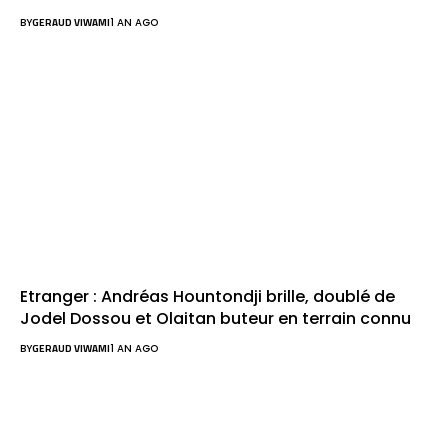
BY
GERAUD VIWAMI
1 AN AGO
Etranger : Andréas Hountondji brille, doublé de
Jodel Dossou et Olaitan buteur en terrain connu
BY
GERAUD VIWAMI
1 AN AGO