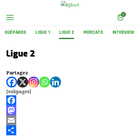
0
GUÉPARDS
LIGUE 1
LIGUE 2
MERCATO
INTERVIEW
Ligue 2
Partagez
[subpages]
Facebook
Mastodon
Email