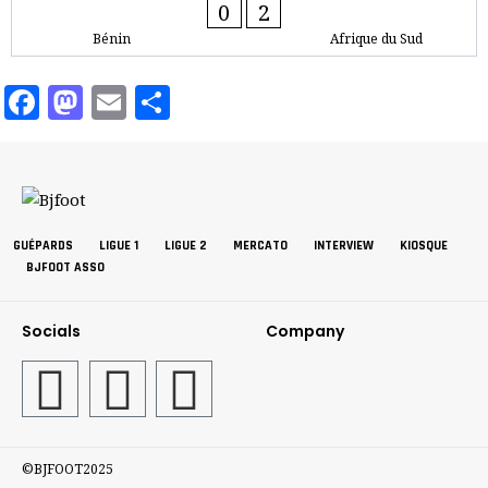
0
2
Bénin
Afrique du Sud
Facebook
Mastodon
Email
Partager
GUÉPARDS
LIGUE 1
LIGUE 2
MERCATO
INTERVIEW
KIOSQUE
BJFOOT ASSO
Socials
Company
©BJFOOT2025