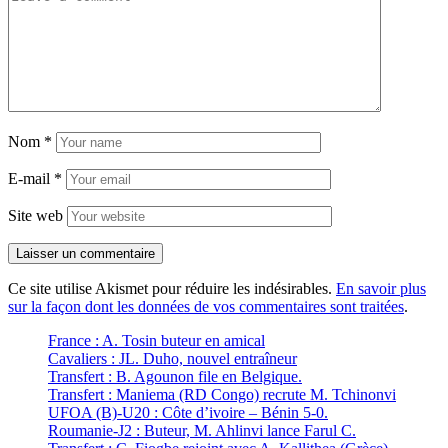
Nom
*
E-mail
*
Site web
Ce site utilise Akismet pour réduire les indésirables.
En savoir plus
sur la façon dont les données de vos commentaires sont traitées
.
France : A. Tosin buteur en amical
Cavaliers : JL. Duho, nouvel entraîneur
Transfert : B. Agounon file en Belgique.
Transfert : Maniema (RD Congo) recrute M. Tchinonvi
UFOA (B)-U20 : Côte d’ivoire – Bénin 5-0.
Roumanie-J2 : Buteur, M. Ahlinvi lance Farul C.