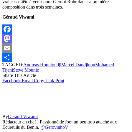
vrai casse-tête à venir pour Gernot Rohr dans sa première
composition dans trois semaines.
Géraud Viwami
Facebook
Mastodon
Email
TAGGED:
Andréas Hountondji
Marcel Dandjinou
Mohamed
Partager
Tijani
Steve Mounié
Share This Article
Facebook
Email
Copy Link
Print
By
Geraud Viwami
Rédacteur en chef ! Passionné de foot un peu trop attaché aux
Écureuils du Benin.
@GerovinhoV