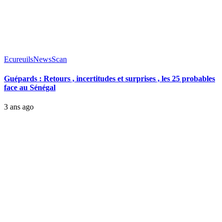
Ecureuils
News
Scan
Guépards : Retours , incertitudes et surprises , les 25 probables
face au Sénégal
3 ans ago