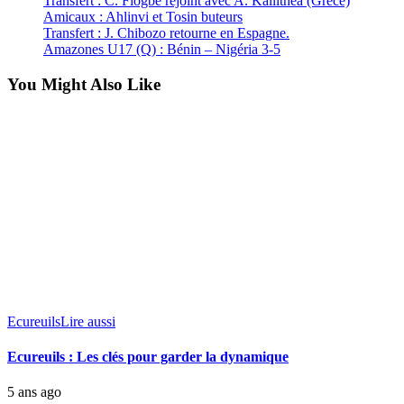
Transfert : C. Fiogbe rejoint avec A. Kallithea (Grèce)
Amicaux : Ahlinvi et Tosin buteurs
Transfert : J. Chibozo retourne en Espagne.
Amazones U17 (Q) : Bénin – Nigéria 3-5
You Might Also Like
Ecureuils
Lire aussi
Ecureuils : Les clés pour garder la dynamique
5 ans ago