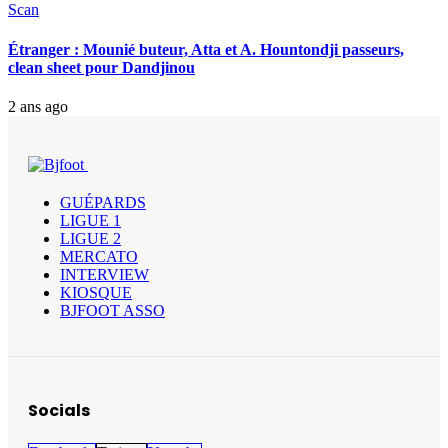
Scan
Étranger : Mounié buteur, Atta et A. Hountondji passeurs,
clean sheet pour Dandjinou
2 ans ago
GUÉPARDS
LIGUE 1
LIGUE 2
MERCATO
INTERVIEW
KIOSQUE
BJFOOT ASSO
Socials