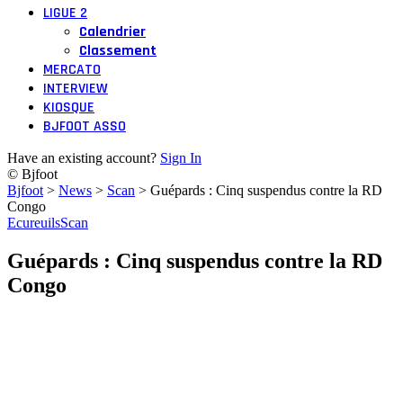
LIGUE 2
Calendrier
Classement
MERCATO
INTERVIEW
KIOSQUE
BJFOOT ASSO
Have an existing account?
Sign In
© Bjfoot
Bjfoot
>
News
>
Scan
>
Guépards : Cinq suspendus contre la RD
Congo
Ecureuils
Scan
Guépards : Cinq suspendus contre la RD
Congo