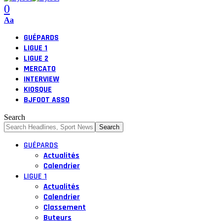
0
Font
Aa
Resizer
GUÉPARDS
LIGUE 1
LIGUE 2
MERCATO
INTERVIEW
KIOSQUE
BJFOOT ASSO
Search
GUÉPARDS
Actualités
Calendrier
LIGUE 1
Actualités
Calendrier
Classement
Buteurs