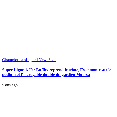
Championnats
Ligue 1
News
Scan
Super Ligue 1-J9 : Buffles reprend le trône, Esae monte sur le
podium et l’incroyable doublé du gardien Moussa
5 ans ago