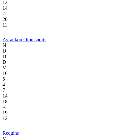
12
14
-2
20
11
Avrankou Omnisports
N
D
D
D
V
16
5
4
7
14
18
-4
19
12
Requins
V