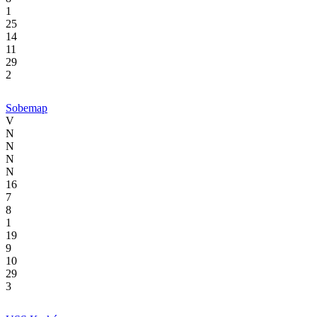
1
25
14
11
29
2
Sobemap
V
N
N
N
N
16
7
8
1
19
9
10
29
3