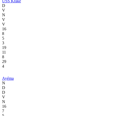
USS Kraké
D
V
N
V
V
16
8
5
3
19
11
8
29
4
Ayéma
N
D
D
V
N
16
7
5