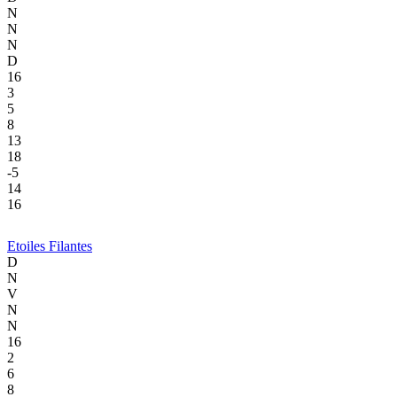
N
N
N
D
16
3
5
8
13
18
-5
14
16
Etoiles Filantes
D
N
V
N
N
16
2
6
8