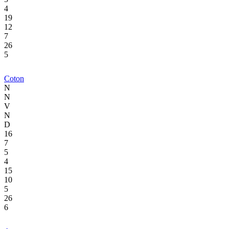
4
19
12
7
26
5
Coton
N
N
V
N
D
16
7
5
4
15
10
5
26
6