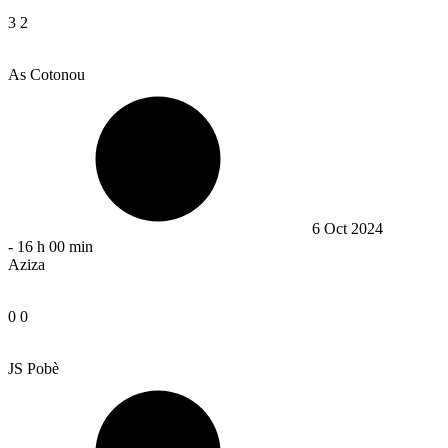
3
2
As Cotonou
6 Oct 2024
-
16 h 00 min
Aziza
0
0
JS Pobè