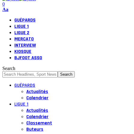
0
Font
Aa
Resizer
GUÉPARDS
LIGUE 1
LIGUE 2
MERCATO
INTERVIEW
KIOSQUE
BJFOOT ASSO
Search
GUÉPARDS
Actualités
Calendrier
LIGUE 1
Actualités
Calendrier
Classement
Buteurs