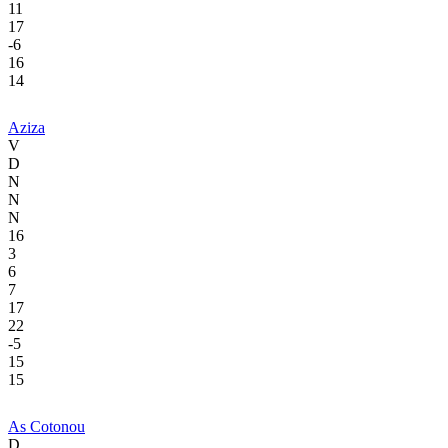
11
17
-6
16
14
Aziza
V
D
N
N
N
16
3
6
7
17
22
-5
15
15
As Cotonou
D