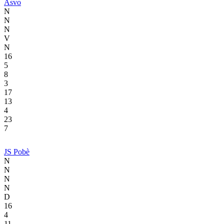
Asvo
N
N
N
V
N
16
5
8
3
17
13
4
23
7
JS Pobè
N
N
N
N
D
16
4
11