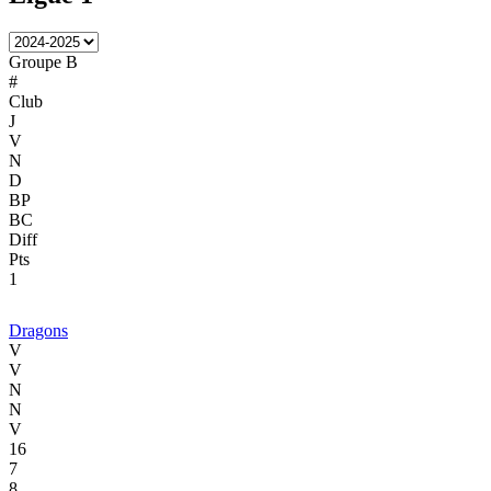
Groupe B
#
Club
J
V
N
D
BP
BC
Diff
Pts
1
Dragons
V
V
N
N
V
16
7
8