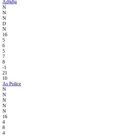
Adjidja
N
N
N
D
N
16
5
6
5
7
8
-1
21
10
As Police
N
N
N
N
N
16
4
8
4