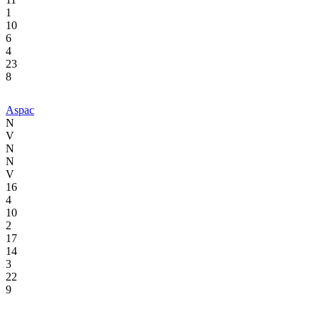
1
10
6
4
23
8
Aspac
N
V
N
N
V
16
4
10
2
17
14
3
22
9