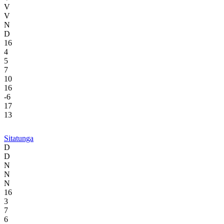
V
V
N
D
16
4
5
7
10
16
-6
17
13
Sitatunga
D
D
N
N
N
16
3
7
6