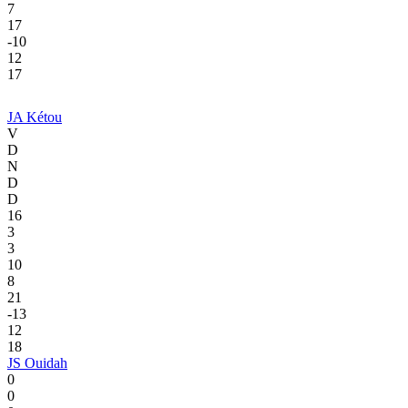
7
17
-10
12
17
JA Kétou
V
D
N
D
D
16
3
3
10
8
21
-13
12
18
JS Ouidah
0
0