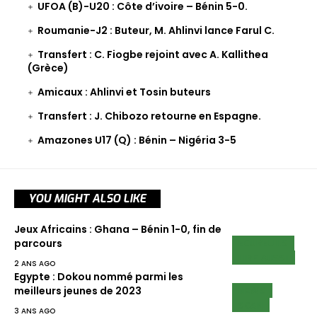
UFOA (B)-U20 : Côte d’ivoire – Bénin 5-0.
Roumanie-J2 : Buteur, M. Ahlinvi lance Farul C.
Transfert : C. Fiogbe rejoint avec A. Kallithea
(Grèce)
Amicaux : Ahlinvi et Tosin buteurs
Transfert : J. Chibozo retourne en Espagne.
Amazones U17 (Q) : Bénin – Nigéria 3-5
YOU MIGHT ALSO LIKE
Jeux Africains : Ghana – Bénin 1-0, fin de
ECUREUILS
parcours
LIRE AUSSI
2 ANS AGO
Egypte : Dokou nommé parmi les
NEWS
meilleurs jeunes de 2023
SCAN
3 ANS AGO