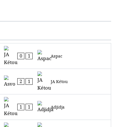
0
1
Aspac
2
1
JA Kétou
1
1
Adjidja