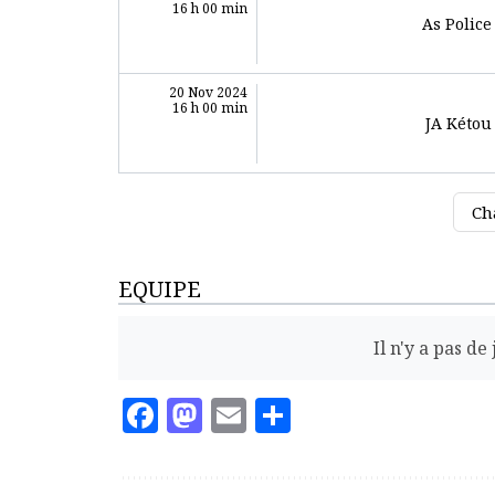
16 h 00 min
As Police
20 Nov 2024
16 h 00 min
JA Kétou
Ch
EQUIPE
Il n'y a pas d
Facebook
Mastodon
Email
Partager