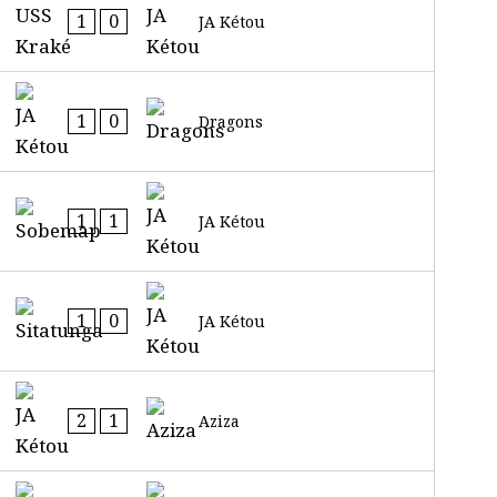
1
0
JA Kétou
1
0
Dragons
1
1
JA Kétou
1
0
JA Kétou
2
1
Aziza