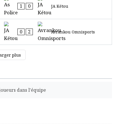
1
0
JA Kétou
0
2
Avrankou Omnisports
arger plus
e joueurs dans l'équipe