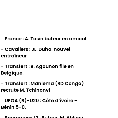
France : A. Tosin buteur en amical
Cavaliers : JL. Duho, nouvel
entraîneur
Transfert : B. Agounon file en
Belgique.
Transfert : Maniema (RD Congo)
recrute M. Tchinonvi
UFOA (B)-U20 : Côte d’ivoire –
Bénin 5-0.
Roumanie-J2 : Buteur, M. Ahlinvi