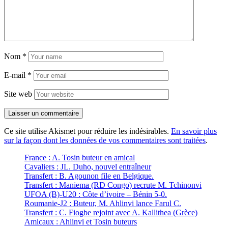
Nom
*
E-mail
*
Site web
Ce site utilise Akismet pour réduire les indésirables.
En savoir plus
sur la façon dont les données de vos commentaires sont traitées
.
France : A. Tosin buteur en amical
Cavaliers : JL. Duho, nouvel entraîneur
Transfert : B. Agounon file en Belgique.
Transfert : Maniema (RD Congo) recrute M. Tchinonvi
UFOA (B)-U20 : Côte d’ivoire – Bénin 5-0.
Roumanie-J2 : Buteur, M. Ahlinvi lance Farul C.
Transfert : C. Fiogbe rejoint avec A. Kallithea (Grèce)
Amicaux : Ahlinvi et Tosin buteurs