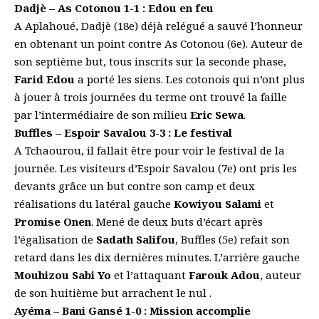
Dadjè – As Cotonou
1-1 :
Edou
en feu
A Aplahoué, Dadjè (18e) déjà relégué a sauvé l’honneur
en obtenant un point contre As Cotonou (6e). Auteur de
son septième but, tous inscrits sur la seconde phase,
Farid Edou
a porté les siens. Les cotonois qui n’ont plus
à jouer à trois journées du terme ont trouvé la faille
par l’intermédiaire de son milieu
Eric Sewa
.
Buffles – Espoir Savalou 3-3 :
Le festival
A Tchaourou, il fallait être pour voir le festival de la
journée. Les visiteurs d’Espoir Savalou (7e) ont pris les
devants grâce un but contre son camp et deux
réalisations du latéral gauche
Kowiyou Salami
et
Promise Onen
. Mené de deux buts d’écart après
l’égalisation de
Sadath Salifou
, Buffles (5e) refait son
retard dans les dix dernières minutes. L’arrière gauche
Mouhizou Sabi Yo
et l’attaquant
Farouk Adou
, auteur
de son huitième but arrachent le nul .
Ayéma – Bani Gansé 1-0 : Mission accomplie