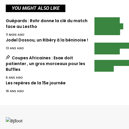
YOU MIGHT ALSO LIKE
ECUREUILS
Guépards : Rohr donne la clé du match
INTERVIEWS
face au Lestho
LIRE AUSSI
11 MOIS AGO
Jodel Dossou, un Ribéry à la béninoise !
CHAMPIONNATS
13 ANS AGO
ECUREUILS
Coupes Africaines : Esae doit
CHAMPIONNATS
patienter , un gros morceaux pour les
LIGUE 1
Buffles
6 ANS AGO
Les repères de la 15e journée
16 ANS AGO