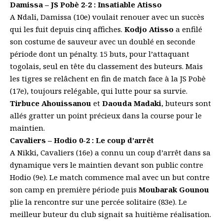
Damissa – JS Pobè 2-2 :
Insatiable Atisso
A Ndali, Damissa (10e) voulait renouer avec un succès
qui les fuit depuis cinq affiches.
Kodjo Atisso
a enfilé
son costume de sauveur avec un doublé en seconde
période dont un pénalty. 15 buts, pour l’attaquant
togolais, seul en tête du classement des buteurs. Mais
les tigres se relâchent en fin de match face à la JS Pobè
(17e), toujours relégable, qui lutte pour sa survie.
Tirbuce Ahouissanou
et
Daouda Madaki
, buteurs sont
allés gratter un point précieux dans la course pour le
maintien.
Cavaliers – Hodio 0-2 :
Le coup d’arrêt
A Nikki, Cavaliers (16e) a connu un coup d’arrêt dans sa
dynamique vers le maintien devant son public contre
Hodio (9e). Le match commence mal avec un but contre
son camp en première période puis
Moubarak Gounou
plie la rencontre sur une percée solitaire (83e). Le
meilleur buteur du club signait sa huitième réalisation.