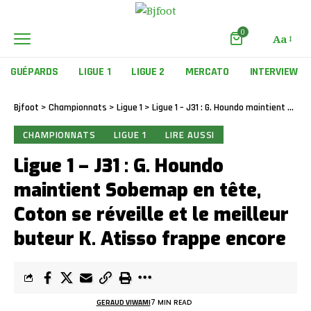
0
Aa
GUÉPARDS
LIGUE 1
LIGUE 2
MERCATO
INTERVIEW
Bjfoot
>
Championnats
>
Ligue 1
>
Ligue 1 – J31 : G. Houndo maintient Sobemap en tête, Coton se réveille et le meilleur buteur K. Atisso frappe encore
CHAMPIONNATS
LIGUE 1
LIRE AUSSI
Ligue 1 – J31 : G. Houndo
maintient Sobemap en tête,
Coton se réveille et le meilleur
buteur K. Atisso frappe encore
GERAUD VIWAMI
7 MIN READ