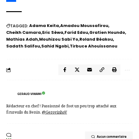
Partager
Adama Keita
Amadou Moussafirou
TAGGED:
Cheikh Camara
Eric Sèwa
Farid Edou
Gratien Houndo
Mathias Adah
Mouhizou Sabi Yo
Roland Béakou
Sadath Salifou
Sahid Ngobi
Tirbuce Ahouissanou
GERAUD VIWAMI
Rédacteur en chef ! Passionné de foot un peu trop attaché aux
Écureuils du Benin.
@GerovinhoV
Aucun commentaire