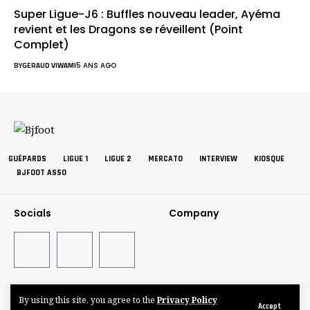
Super Ligue-J6 : Buffles nouveau leader, Ayéma
revient et les Dragons se réveillent (Point
Complet)
BY
GERAUD VIWAMI
5 ANS AGO
GUÉPARDS
LIGUE 1
LIGUE 2
MERCATO
INTERVIEW
KIOSQUE
BJFOOT ASSO
Socials
Company
By using this site, you agree to the
Privacy Policy
©BJFOOT2025
Accept