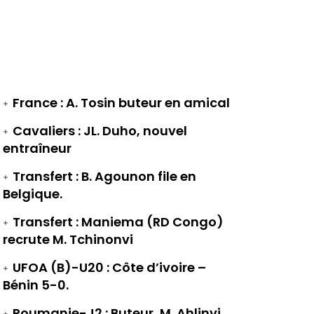
France : A. Tosin buteur en amical
Cavaliers : JL. Duho, nouvel
entraîneur
Transfert : B. Agounon file en
Belgique.
Transfert : Maniema (RD Congo)
recrute M. Tchinonvi
UFOA (B)-U20 : Côte d’ivoire –
Bénin 5-0.
Roumanie-J2 : Buteur, M. Ahlinvi