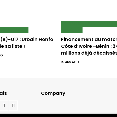
CHAMPIONNATS
ECUREU
EUILS
SCAN
EN CLUB
(B)-U17 : Urbain Honfo
Financement du matc
e sa liste !
Côte d’Ivoire –Bénin : 
millions déjà décaissés
GO
15 ANS AGO
als
Company