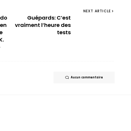
NEXT ARTICLE
ndo
Guépards: C’est
 en
vraiment l’heure des
le
tests
K.
e
Aucun commentaire