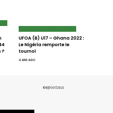
ILS
ECUREUILS
NEWS
SCAN
h
UFOA (B) U17 – Ghana 2022 :
244
Le Nigéria remporte le
 ?
tournoi
4 ANS AGO
©BJFOOT2025