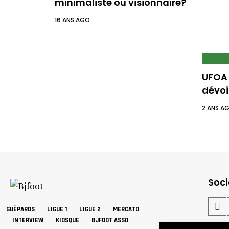
minimaliste ou visionnaire?
16 ANS AGO
ECUR
UFOA 
dévoil
2 ANS A
Soci
GUÉPARDS
LIGUE 1
LIGUE 2
MERCATO
INTERVIEW
KIOSQUE
BJFOOT ASSO