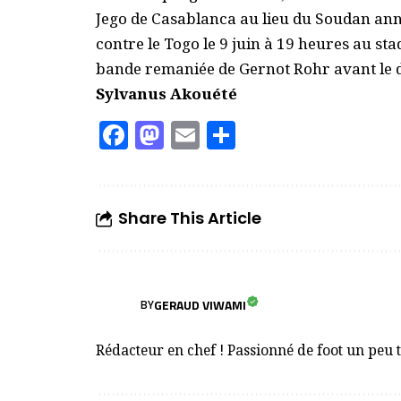
Jego de Casablanca au lieu du Soudan anno
contre le Togo le 9 juin à 19 heures au sta
bande remaniée de Gernot Rohr avant le d
Sylvanus Akouété
Facebook
Mastodon
Email
Partager
Share This Article
GERAUD VIWAMI
BY
Rédacteur en chef ! Passionné de foot un peu 