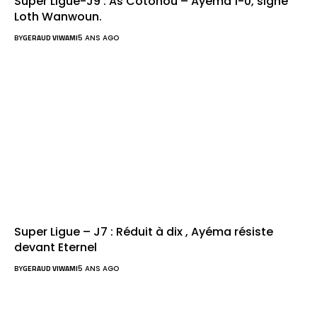
Super Ligue-J9 : As Cotonou – Ayéma 1-0, signé
Loth Wanwoun.
BY
GERAUD VIWAMI
5 ANS AGO
Super Ligue – J7 : Réduit à dix , Ayéma résiste
devant Eternel
BY
GERAUD VIWAMI
5 ANS AGO