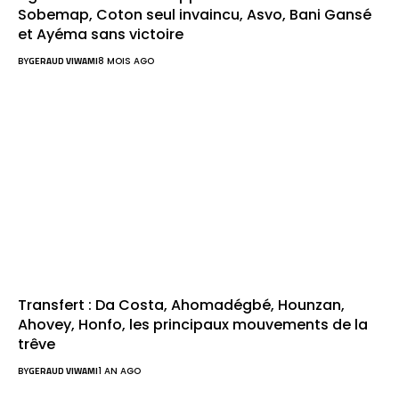
Sobemap, Coton seul invaincu, Asvo, Bani Gansé
et Ayéma sans victoire
BY
GERAUD VIWAMI
8 MOIS AGO
Transfert : Da Costa, Ahomadégbé, Hounzan,
Ahovey, Honfo, les principaux mouvements de la
trêve
BY
GERAUD VIWAMI
1 AN AGO