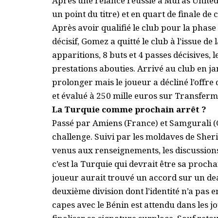
Après une relance réussie à Muras United 
un point du titre) et en quart de finale de
Après avoir qualifié le club pour la phase
décisif, Gomez a quitté le club à l’issue de
apparitions, 8 buts et 4 passes décisives, 
prestations abouties. Arrivé au club en ja
prolonger mais le joueur a décliné l’offre 
et évalué à 250 mille euros sur Transferma
La Turquie comme prochain arrêt ?
Passé par Amiens (France) et Samgurali (
challenge. Suivi par les moldaves de Sheri
venus aux renseignements, les discussions 
c’est la Turquie qui devrait être sa procha
joueur aurait trouvé un accord sur un dea
deuxième division dont l’identité n’a pas e
capes avec le Bénin est attendu dans les j