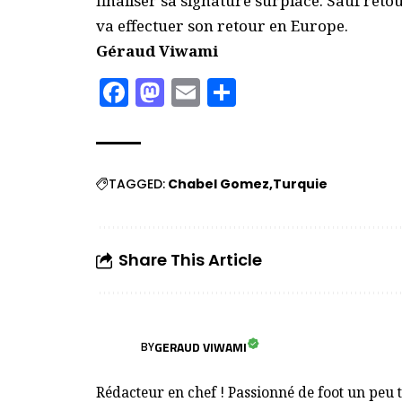
finaliser sa signature surplace. Sauf reto
va effectuer son retour en Europe.
Géraud Viwami
Facebook
Mastodon
Email
Partager
TAGGED:
Chabel Gomez
Turquie
Share This Article
GERAUD VIWAMI
BY
Rédacteur en chef ! Passionné de foot un peu 