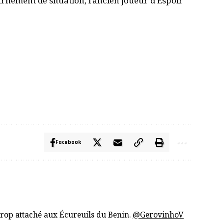
urnement de situation, l’ancien joueur d’Espoir
Facebook
trop attaché aux Écureuils du Benin.
@GerovinhoV