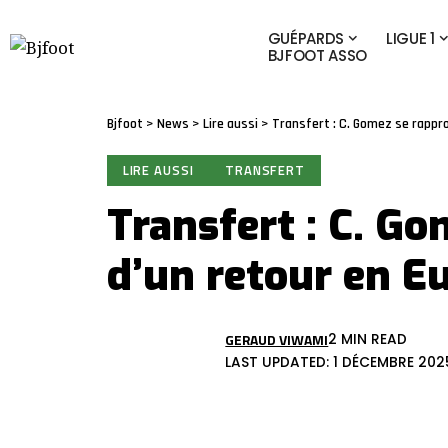
GUÉPARDS
LIGUE 1
BJFOOT ASSO
Bjfoot
>
News
>
Lire aussi
>
Transfert : C. Gomez se rappro
LIRE AUSSI
TRANSFERT
Transfert : C. G
d’un retour en E
GERAUD VIWAMI
2 MIN READ
LAST UPDATED: 1 DÉCEMBRE 2025