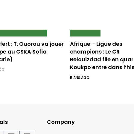
AUSSI
TRANSFERT
LIRE AUSSI
ert : T. Ouorou va jouer
Afrique – Ligue des
ope au CSKA Sofia
champions : Le CR
arie)
Belouizdad file en quar
Koukpo entre dans l’his
AGO
5 ANS AGO
als
Company