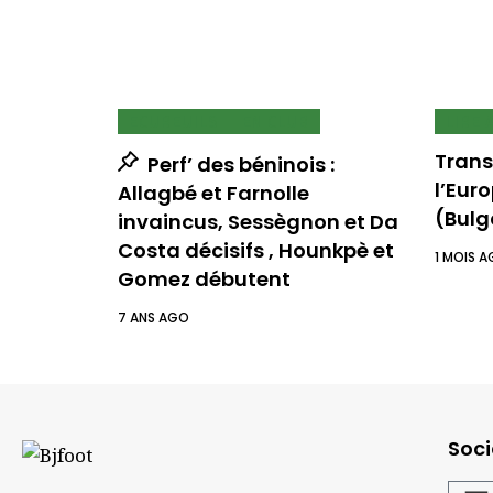
ECUREUILS
EN CLUB
LIRE 
Transf
Perf’ des béninois :
l’Eur
Allagbé et Farnolle
(Bulg
invaincus, Sessègnon et Da
Costa décisifs , Hounkpè et
1 MOIS 
Gomez débutent
7 ANS AGO
Soci