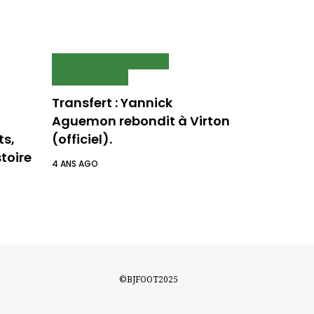
LIRE AUSSI
NEWS
TRANSFERT
Transfert : Yannick
Aguemon rebondit à Virton
ts,
(officiel).
toire
4 ANS AGO
©BJFOOT2025