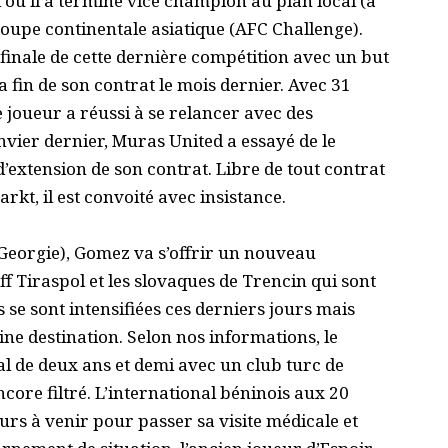
où il a terminé vice champion au plan local (à
 coupe continentale asiatique (AFC Challenge).
 finale de cette dernière compétition avec un but
 la fin de son contrat le mois dernier. Avec 31
le joueur a réussi à se relancer avec des
nvier dernier, Muras United a essayé de le
d’extension de son contrat. Libre de tout contrat
rkt, il est convoité avec insistance.
Georgie), Gomez va s’offrir un nouveau
ff Tiraspol et les slovaques de Trencin qui sont
se sont intensifiées ces derniers jours mais
ine destination. Selon nos informations, le
l de deux ans et demi avec un club turc de
ncore filtré. L’international béninois aux 20
ours à venir pour passer sa visite médicale et