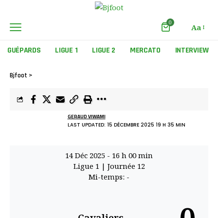
0
Aa
GUÉPARDS
LIGUE 1
LIGUE 2
MERCATO
INTERVIEW
Bjfoot
>
GERAUD VIWAMI
LAST UPDATED: 15 DÉCEMBRE 2025 19 H 35 MIN
14 Déc 2025
-
16 h 00 min
Ligue 1
| Journée 12
Mi-temps: -
Cavaliers