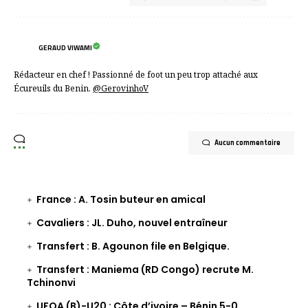
GERAUD VIWAMI
Rédacteur en chef ! Passionné de foot un peu trop attaché aux
Écureuils du Benin.
@GerovinhoV
Aucun commentaire
France : A. Tosin buteur en amical
Cavaliers : JL. Duho, nouvel entraîneur
Transfert : B. Agounon file en Belgique.
Transfert : Maniema (RD Congo) recrute M.
Tchinonvi
UFOA (B)-U20 : Côte d’ivoire – Bénin 5-0.