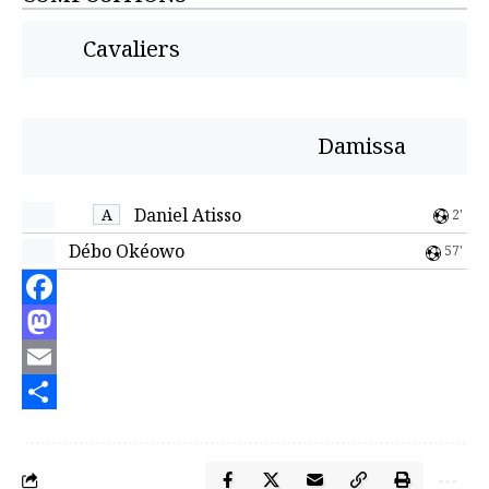
Cavaliers
Damissa
Daniel Atisso
A
2'
Débo Okéowo
57'
Facebook
Mastodon
Email
Partager