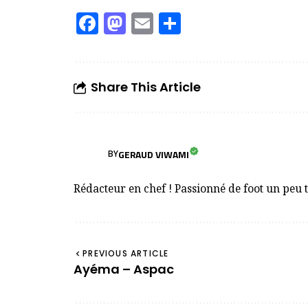
Facebook
Mastodon
Email
Partager
Share This Article
GERAUD VIWAMI
BY
Rédacteur en chef ! Passionné de foot un peu 
PREVIOUS ARTICLE
Ayéma – Aspac