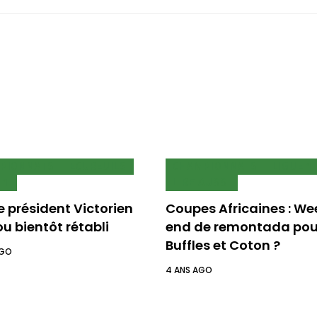
PIONNATS
ECUREUILS
CHAMPIONNATS
LIGUE 1
 1
LIRE AUSSI
Le président Victorien
Coupes Africaines : We
ou bientôt rétabli
end de remontada pou
Buffles et Coton ?
AGO
4 ANS AGO