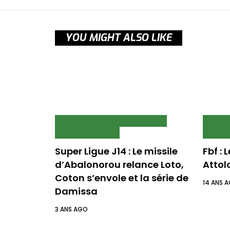
YOU MIGHT ALSO LIKE
CHAMPIONNATS
LIGUE 1
CHAM
NEWS
SCAN
LIGUE
Super Ligue J14 : Le missile
Fbf : 
d’Abalonorou relance Loto,
Attol
Coton s’envole et la série de
14 ANS 
Damissa
3 ANS AGO