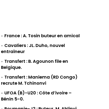
France : A. Tosin buteur en amical
Cavaliers : JL. Duho, nouvel
entraîneur
Transfert : B. Agounon file en
Belgique.
Transfert : Maniema (RD Congo)
recrute M. Tchinonvi
UFOA (B)-U20 : Côte d’ivoire –
Bénin 5-0.
Roumanie-J2 : Buteur, M. Ahlinvi