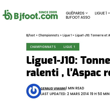
GUÉPARDS
LIGUE 1
BJFOOT ASSO
Bjfoot
>
Championnats
>
Ligue 1
>
Ligue1-J10: Tonnerre et A
CHAMPIONNATS
LIGUE 1
Ligue1-J10: Tonn
ralenti , l’Aspac r
GERAUD VIWAMI
1 MIN READ
LAST UPDATED: 2 MARS 2014 19 H 50 MIN