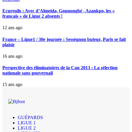
Ecureuils : Avec d’Almeida, Gounongbé , Azankpo, les «
français » de Ligue 2 absents !
12 ans ago
France – Ligue1 / 30e journée : Sessègnon buteur, Paris se fait
plaisir
16 ans ago
Perspective des éliminatoires de la Can 2013 : La sélection
nationale sans gouvernail
15 ans ago
GUÉPARDS
LIGUE 1
LIGUE 2