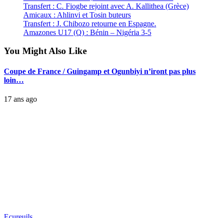
Transfert : C. Fiogbe rejoint avec A. Kallithea (Grèce)
Amicaux : Ahlinvi et Tosin buteurs
Transfert : J. Chibozo retourne en Espagne.
Amazones U17 (Q) : Bénin – Nigéria 3-5
You Might Also Like
Coupe de France / Guingamp et Ogunbiyi n’iront pas plus
loin…
17 ans ago
Ecureuils