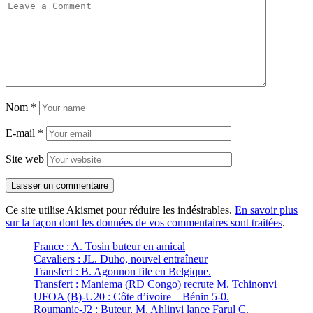
Nom
*
E-mail
*
Site web
Ce site utilise Akismet pour réduire les indésirables.
En savoir plus
sur la façon dont les données de vos commentaires sont traitées
.
France : A. Tosin buteur en amical
Cavaliers : JL. Duho, nouvel entraîneur
Transfert : B. Agounon file en Belgique.
Transfert : Maniema (RD Congo) recrute M. Tchinonvi
UFOA (B)-U20 : Côte d’ivoire – Bénin 5-0.
Roumanie-J2 : Buteur, M. Ahlinvi lance Farul C.