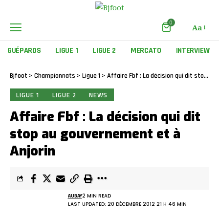
0
Aa
GUÉPARDS
LIGUE 1
LIGUE 2
MERCATO
INTERVIEW
Bjfoot
>
Championnats
>
Ligue 1
>
Affaire Fbf : La décision qui dit stop au gouvernement et à Anjorin
LIGUE 1
LIGUE 2
NEWS
Affaire Fbf : La décision qui dit
stop au gouvernement et à
Anjorin
AUBAY
2 MIN READ
LAST UPDATED: 20 DÉCEMBRE 2012 21 H 46 MIN