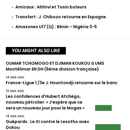
Amicaux : Ahlinvi et Tosin buteurs
Transfert : J. Chibozo retourne en Espagne.
Amazones U17 (Q) : Bénin – Nigéria 3-5
YOU MIGHT ALSO LIKE
OUMAR TCHOMOGO ET DJIMAN KOUKOU à UMS
Montélimar EN DH (6ème division française)
14 ANS AGO
France-Ligue 1 /3e J: Hountondji retourne sur le banc
13 ANS AGO
Les confidences d’Hubert Atchègo,
nouveau pétrolier: « J’espère que ce
NEWS
sera un nouveau jour pour le Mogas »
14 ANS AGO
Guépards : Le XI contre le Lesotho avec
ECUREUILS
Dokou