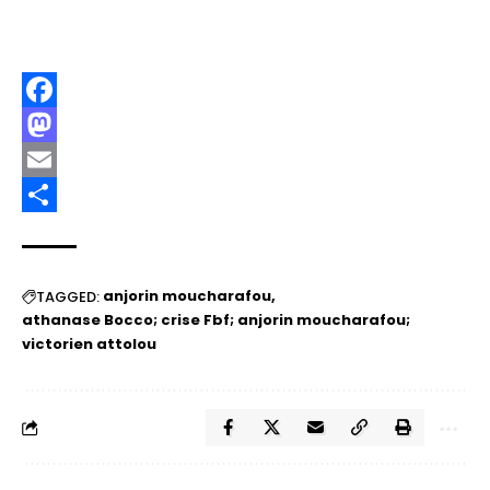
Facebook
Mastodon
Email
Partager
anjorin moucharafou
TAGGED:
athanase Bocco; crise Fbf; anjorin moucharafou;
victorien attolou