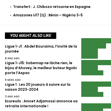
Transfert : J. Chibozo retourne en Espagne.
Amazones U17 (Q) : Bénin – Nigéria 3-5
YOU MIGHT ALSO LIKE
CHAMPIONNATS
INTERVIEWS
Ligue 1-J1 : Abdel Bouraima, l’invité de la
LIGUE 1
journée
LIGUE 2
8 ANS AGO
CHAMPIONNATS
Ligue 1-J15: Sobemap ne lâche rien, le
LIGUE 1
bijou d’Ahovey, le meilleur buteur Ngobi
LIRE AUSSI
porte l’Aspac
6 MOIS AGO
CHAMPIONNATS
Ligue 1 : Les 20 joueurs à suivre sur la
LIGUE 1
saison 2023-2024
LIRE AUSSI
3 ANS AGO
Ecureuils : Anicet Adjamossi annonce sa
CHAMPIONNATS
retraite internationale !
ECUREUILS