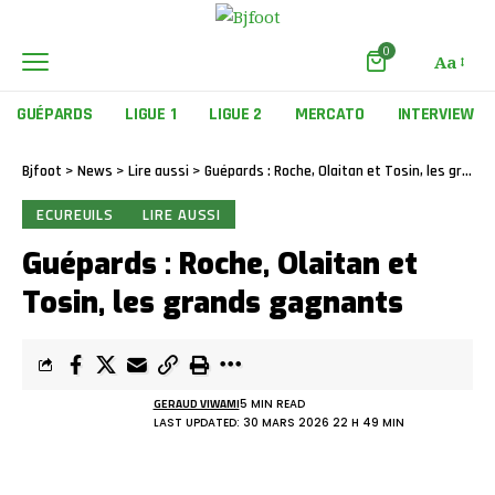
0
Aa
GUÉPARDS
LIGUE 1
LIGUE 2
MERCATO
INTERVIEW
Bjfoot
>
News
>
Lire aussi
>
Guépards : Roche, Olaitan et Tosin, les grands gagnants
ECUREUILS
LIRE AUSSI
Guépards : Roche, Olaitan et
Tosin, les grands gagnants
GERAUD VIWAMI
5 MIN READ
LAST UPDATED: 30 MARS 2026 22 H 49 MIN