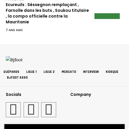
Ecureuils : Sèssegnon remplaçant ,
Farnolle dans les buts , Soukou titulaire
ECUREUILS
, la compo officielle contre la
Mauritanie
7 ANS AGO
GUÉPARDS
LIGUE 1
LIGUE 2
MERCATO
INTERVIEW
KIOSQUE
BJFOOT ASSO
Socials
Company