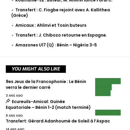
Roumanie-J2 : Buteur, M. Ahlinvi lance Farul C.
Transfert : C. Fiogbe rejoint avec A. Kallithea
(Grèce)
Amicaux : Ahlinvi et Tosin buteurs
Transfert : J. Chibozo retourne en Espagne.
Amazones U17 (Q) : Bénin – Nigéria 3-5
YOU MIGHT ALSO LIKE
ECUREUILS
9es Jeux de la Francophonie : Le Bénin
NEWS
verra le dernier carré
SCAN
3 ANS AGO
Ecureuils-Amical: Guinée
Equatoriale – Bénin 1-2 (match terminé)
ECUREUILS
9 ANS AGO
Transfert: Gérard Adanhoumè de Soleil à l’Aspac
14 ANS AGO