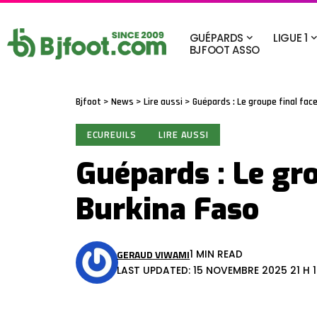
GUÉPARDS
LIGUE 1
BJFOOT ASSO
Bjfoot
>
News
>
Lire aussi
>
Guépards : Le groupe final fac
ECUREUILS
LIRE AUSSI
Guépards : Le gro
Burkina Faso
GERAUD VIWAMI
1 MIN READ
LAST UPDATED: 15 NOVEMBRE 2025 21 H 