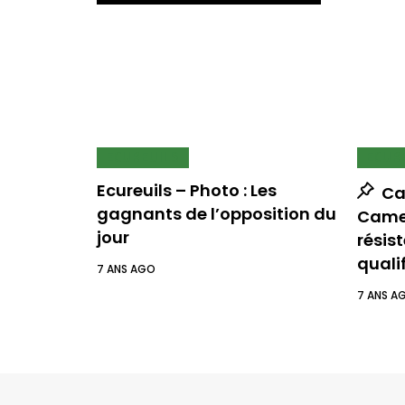
ECUREUILS
ECUR
Ecureuils – Photo : Les
Can
gagnants de l’opposition du
Camer
jour
résis
quali
7 ANS AGO
7 ANS A