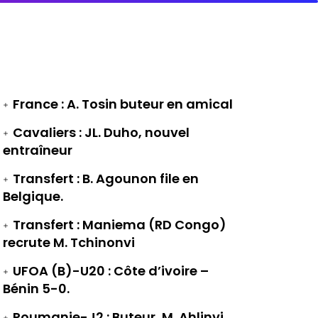
France : A. Tosin buteur en amical
Cavaliers : JL. Duho, nouvel
entraîneur
Transfert : B. Agounon file en
Belgique.
Transfert : Maniema (RD Congo)
recrute M. Tchinonvi
UFOA (B)-U20 : Côte d’ivoire –
Bénin 5-0.
Roumanie-J2 : Buteur, M. Ahlinvi