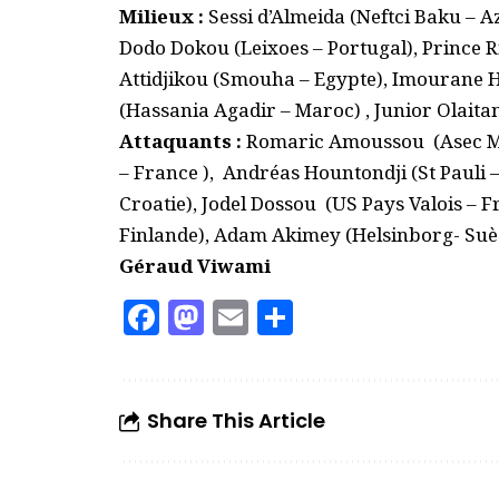
Milieux :
Sessi d’Almeida (Neftci Baku – A
Dodo Dokou (Leixoes – Portugal), Prince
Attidjikou (Smouha – Egypte), Imourane 
(Hassania Agadir – Maroc) , Junior Olaita
Attaquants :
Romaric Amoussou (Asec Mimo
– France ), Andréas Hountondji (St Pauli 
Croatie), Jodel Dossou (US Pays Valois – F
Finlande), Adam Akimey (Helsinborg- Suè
Géraud Viwami
Facebook
Mastodon
Email
Partager
Share This Article