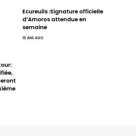
Ecureuils :Signature officielle
d’Amoros attendue en
semaine
15 ANS AGO
tour:
fiée,
ueront
uxième