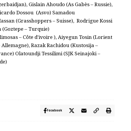
zerbaidjan), Gislain Ahoudo (As Gabès – Russie),
 Ricardo Dossou (Asvo) Samadou
Hassan (Grasshoppers – Suisse), Rodrigue Kossi
n (Goztepe – Turquie)
sas – Côte d’ivoire ), Aiyegun Tosin (Lorient
– Allemagne), Razak Rachidou (Kustosija –
rance) Olatoundji Tessilimi (SJK Seinajoki –
de)
Facebook