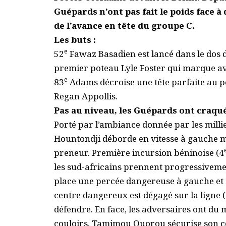
Guépards n’ont pas fait le poids face 
de l’avance en tête du groupe C.
Les buts :
e
52
Fawaz Basadien est lancé dans le dos d
premier poteau Lyle Foster qui marque av
e
83
Adams décroise une tête parfaite au po
Regan Appollis.
Pas au niveau, les Guépards ont craqu
Porté par l’ambiance donnée par les millie
Hountondji déborde en vitesse à gauche m
preneur. Première incursion béninoise (4
les sud-africains prennent progressiveme
place une percée dangereuse à gauche et s
centre dangereux est dégagé sur la ligne 
défendre. En face, les adversaires ont du 
couloirs. Tamimou Ouorou sécurise son co