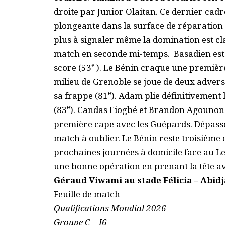
droite par Junior Olaitan. Ce dernier cadre
plongeante dans la surface de réparation 
plus à signaler même la domination est cla
match en seconde mi-temps. Basadien est à
e
score (53
). Le Bénin craque une première 
milieu de Grenoble se joue de deux advers
e
sa frappe (81
). Adam plie définitivement 
e
(83
). Candas Fiogbé et Brandon Agounon 
première cape avec les Guépards. Dépassé
match à oublier. Le Bénin reste troisième
prochaines journées à domicile face au Le
une bonne opération en prenant la tête av
Géraud Viwami au stade Félicia – Abidj
Feuille de match
Qualifications
Mondial 2026
Groupe
C
– J
6