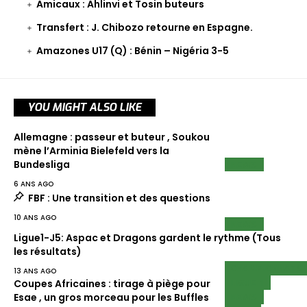
Amicaux : Ahlinvi et Tosin buteurs
Transfert : J. Chibozo retourne en Espagne.
Amazones U17 (Q) : Bénin – Nigéria 3-5
YOU MIGHT ALSO LIKE
Allemagne : passeur et buteur , Soukou
mène l’Arminia Bielefeld vers la
NEWS
Bundesliga
6 ANS AGO
FBF : Une transition et des questions
10 ANS AGO
NEWS
Ligue1-J5: Aspac et Dragons gardent le rythme (Tous
les résultats)
CHAMPIONNATS
13 ANS AGO
LIGUE 1
Coupes Africaines : tirage à piège pour
NEWS
Esae , un gros morceau pour les Buffles