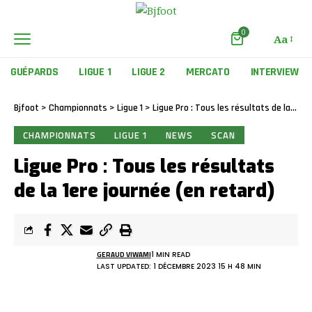
0
Aa
GUÉPARDS
LIGUE 1
LIGUE 2
MERCATO
INTERVIEW
Bjfoot
>
Championnats
>
Ligue 1
>
Ligue Pro : Tous les résultats de la 1ere journée (en retard)
CHAMPIONNATS
LIGUE 1
NEWS
SCAN
Ligue Pro : Tous les résultats
de la 1ere journée (en retard)
GERAUD VIWAMI
1 MIN READ
LAST UPDATED: 1 DÉCEMBRE 2023 15 H 48 MIN