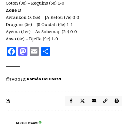
Coton (3e) – Requins (5e) 1-0
Zone D
Avrankou O. (8e) – JA Ketou (7e) 0-0
Dragons (5e) – JS Ouidah (6e) 1-1
Ayéma (1er) – As Sobemap (2e) 0-0
Asvo (4e) – Djeffa (9e) 1-0
Facebook
Mastodon
Email
Partager
Roméo Da Costa
TAGGED:
GERAUD VIWAMI