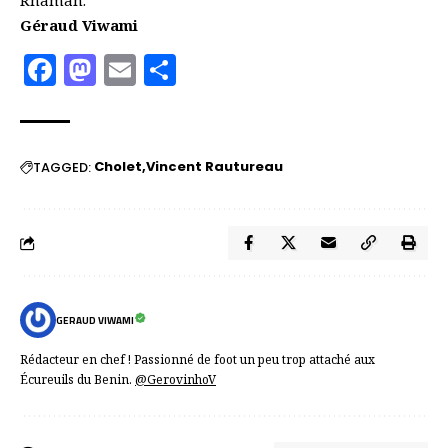
Rhaman.
Géraud Viwami
Facebook
Mastodon
Email
Partager
Cholet
Vincent Rautureau
TAGGED:
GERAUD VIWAMI
Rédacteur en chef ! Passionné de foot un peu trop attaché aux
Écureuils du Benin.
@GerovinhoV