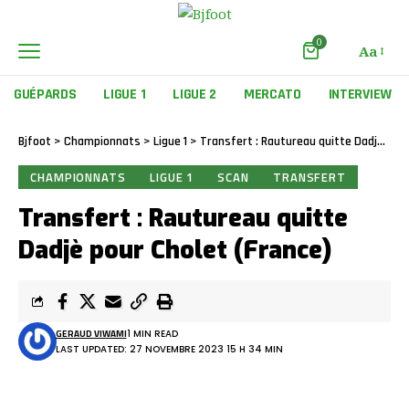
0
Aa
GUÉPARDS
LIGUE 1
LIGUE 2
MERCATO
INTERVIEW
Bjfoot
>
Championnats
>
Ligue 1
>
Transfert : Rautureau quitte Dadjè pour Cholet (France)
CHAMPIONNATS
LIGUE 1
SCAN
TRANSFERT
Transfert : Rautureau quitte
Dadjè pour Cholet (France)
GERAUD VIWAMI
1 MIN READ
LAST UPDATED: 27 NOVEMBRE 2023 15 H 34 MIN