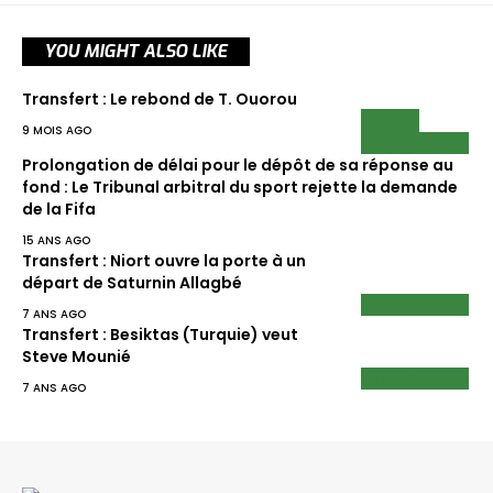
YOU MIGHT ALSO LIKE
Transfert : Le rebond de T. Ouorou
SCAN
9 MOIS AGO
TRANSFERT
Prolongation de délai pour le dépôt de sa réponse au
fond : Le Tribunal arbitral du sport rejette la demande
de la Fifa
15 ANS AGO
Transfert : Niort ouvre la porte à un
départ de Saturnin Allagbé
TRANSFERT
7 ANS AGO
Transfert : Besiktas (Turquie) veut
Steve Mounié
TRANSFERT
7 ANS AGO