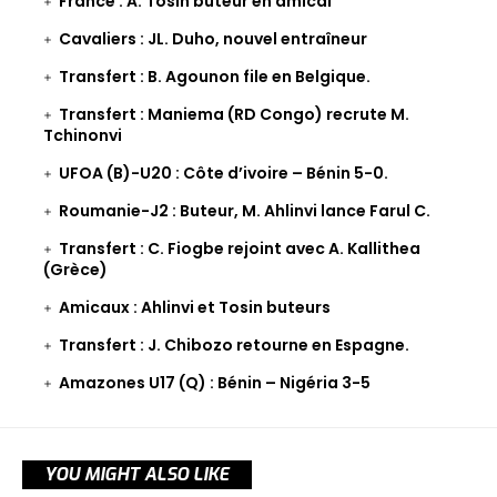
France : A. Tosin buteur en amical
Cavaliers : JL. Duho, nouvel entraîneur
Transfert : B. Agounon file en Belgique.
Transfert : Maniema (RD Congo) recrute M.
Tchinonvi
UFOA (B)-U20 : Côte d’ivoire – Bénin 5-0.
Roumanie-J2 : Buteur, M. Ahlinvi lance Farul C.
Transfert : C. Fiogbe rejoint avec A. Kallithea
(Grèce)
Amicaux : Ahlinvi et Tosin buteurs
Transfert : J. Chibozo retourne en Espagne.
Amazones U17 (Q) : Bénin – Nigéria 3-5
YOU MIGHT ALSO LIKE