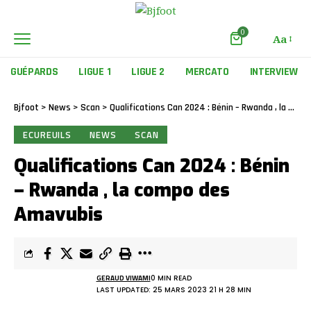
0
Aa
GUÉPARDS
LIGUE 1
LIGUE 2
MERCATO
INTERVIEW
Bjfoot
>
News
>
Scan
>
Qualifications Can 2024 : Bénin – Rwanda , la compo des Amavubis
ECUREUILS
NEWS
SCAN
Qualifications Can 2024 : Bénin
– Rwanda , la compo des
Amavubis
GERAUD VIWAMI
0 MIN READ
LAST UPDATED: 25 MARS 2023 21 H 28 MIN