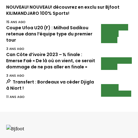
NOUVEAU! NOUVEAU! découvrez en exclu sur Bjfoot
KILIMANDJARO 100% Sports!
15 ANS AGO
ECUREUILS
Coupe Ufoa U20 (F) : Milhad Sadikou
NEWS
retenue dans l’équipe type du premier
SCAN
tour
3 ANS AGO
Can Côte d’ivoire 2023 – ½ finale :
INTERVIEWS
Emerse Faé « De là où on vient, ce serait
SCAN
dommage de ne pas aller en finale »
3 ANS AGO
Transfert : Bordeaux va céder Djigla
NEWS
à Niort !
TRANSFERT
11 ANS AGO