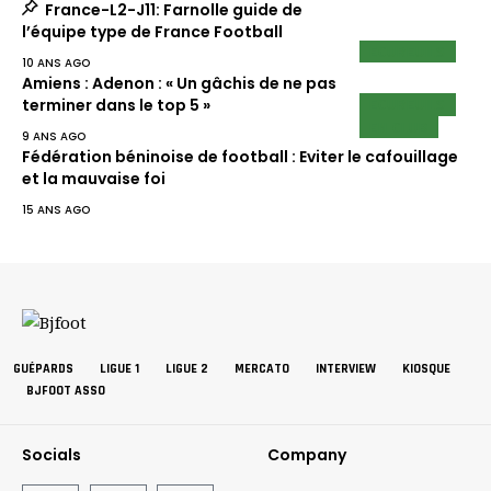
France-L2-J11: Farnolle guide de
l’équipe type de France Football
ECUREUILS
10 ANS AGO
Amiens : Adenon : « Un gâchis de ne pas
ECUREUILS
terminer dans le top 5 »
EN CLUB
9 ANS AGO
Fédération béninoise de football : Eviter le cafouillage
et la mauvaise foi
15 ANS AGO
GUÉPARDS
LIGUE 1
LIGUE 2
MERCATO
INTERVIEW
KIOSQUE
BJFOOT ASSO
Socials
Company