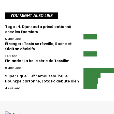
YOU MIGHT ALSO LIKE
Togo : H. Djankpata présélectionné
chez les Eperviers
SCAN
5 MOIS AGO
Étranger : Tosin se réveille, Roche et
Olaitan décisifs
SCAN
1 AN AGO
Finlande : La belle série de Tessilimi
9 MOIS AGO
CHAMPIONNATS
SCAN
LIGUE 1
Super Ligue – J2 : Amoussou brille,
NEWS
Hounkpè cartonne, Loto Fc débute bien
SCAN
4 ANS AGO