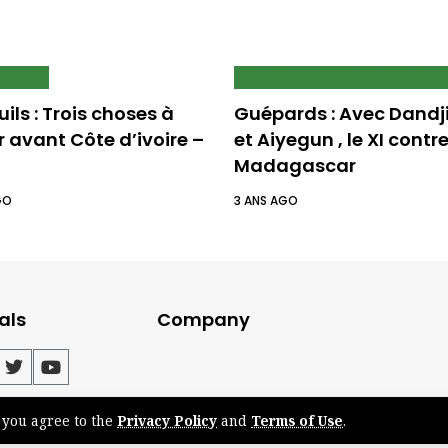
EUILS
ECUREUILS
NEWS
SCA
ils : Trois choses à
Guépards : Avec Dandj
r avant Côte d’ivoire –
et Aiyegun , le XI contre
Madagascar
GO
3 ANS AGO
als
Company
, you agree to the
Privacy Policy
and
Terms of Use
.