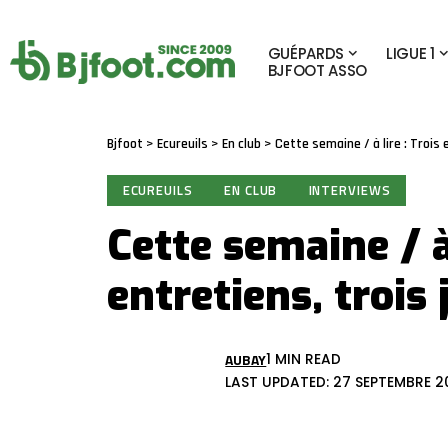
GUÉPARDS
LIGUE 1
BJFOOT ASSO
Bjfoot
>
Ecureuils
>
En club
>
Cette semaine / à lire : Trois 
ECUREUILS
EN CLUB
INTERVIEWS
Cette semaine / à 
entretiens, trois
AUBAY
1 MIN READ
LAST UPDATED: 27 SEPTEMBRE 20