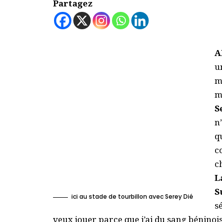
Partagez
A
u
m
m
S
n
q
c
c
L
S
ici au stade de tourbillon avec Serey Dié
s
veux jouer parce que j’ai du sang béninoi