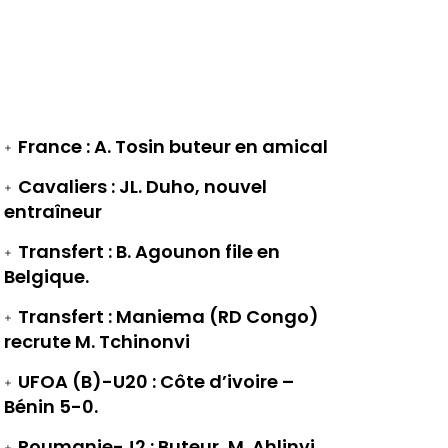
France : A. Tosin buteur en amical
Cavaliers : JL. Duho, nouvel
entraîneur
Transfert : B. Agounon file en
Belgique.
Transfert : Maniema (RD Congo)
recrute M. Tchinonvi
UFOA (B)-U20 : Côte d’ivoire –
Bénin 5-0.
Roumanie-J2 : Buteur, M. Ahlinvi