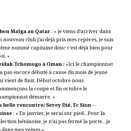
bou Maïga au Qatar
: « je viens d’arriver dans
n nouveau club j’ai déjà pris mes repères, je suis
ême nommé capitaine donc c’est déjà bien pour
oi. »
eidah Tchomogo à Oman :
«Ici le championnat
’a pas encore débuté à cause du mois de jeune
ui vient de finir. Début octobre nous
ommençons la coupe et fin octobre le
hampionnat démarre. »
a belle rencontre/ Serey Dié, Fc Sion –
uisse
: « En janvier, je serai sur pied…Pour la
élection béninoise, je n’ai pas fermé la porte…je
s dans mes veines »