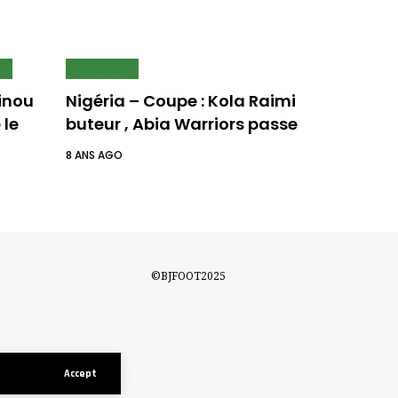
N
EN CLUB
inou
Nigéria – Coupe : Kola Raimi
 le
buteur , Abia Warriors passe
8 ANS AGO
©BJFOOT2025
Accept