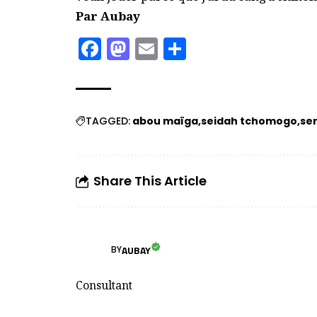
Par Aubay
Facebook
Mastodon
Email
Partager
TAGGED:
abou maïga
seidah tchomogo
ser
Share This Article
AUBAY
BY
Consultant