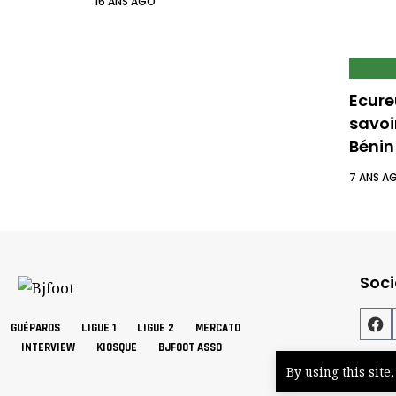
16 ANS AGO
ECUR
Ecureu
savoi
Bénin
7 ANS A
Soci
GUÉPARDS
LIGUE 1
LIGUE 2
MERCATO
INTERVIEW
KIOSQUE
BJFOOT ASSO
By using this site