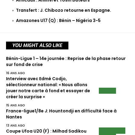
Amicaux : Ahlinvi et Tosin buteurs
Transfert : J. Chibozo retourne en Espagne.
Amazones U17 (Q) : Bénin – Nigéria 3-5
YOU MIGHT ALSO LIKE
Bénin-Ligue 1 – 14e journée : Reprise de la phase retour
sur fond de crise
16 ANS AGO
Interview avec Edmé Codjo,
sélectionneur national: « Nous allons
NEWS
jouer notre carte à fond et essayer de
créer la surprise »
15 ANS AGO
France-ligue1/8e J: Hountondji en difficulté face à
Nantes
13 ANS AGO
ECUREUILS
Coupe Ufoa U20 (F) : Milhad Sadikou