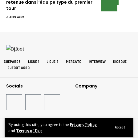
NEWS
retenue dans l’équipe type du premier
SCAN
tour
3 ANS AGO
GUÉPARDS
LIGUE 1
LIGUE 2
MERCATO
INTERVIEW
KIOSQUE
BJFOOT ASSO
Socials
Company
By using this site, you agree to the
Privacy Policy
©BJFOOT2025
Accept
and
Terms of Use
.