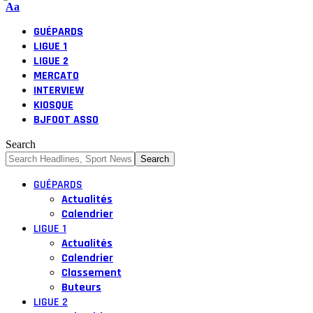
Font
Aa
Resizer
GUÉPARDS
LIGUE 1
LIGUE 2
MERCATO
INTERVIEW
KIOSQUE
BJFOOT ASSO
Search
GUÉPARDS
Actualités
Calendrier
LIGUE 1
Actualités
Calendrier
Classement
Buteurs
LIGUE 2