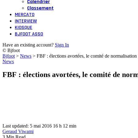
Calendrier
Classement
MERCATO
INTERVIEW
KIOSQUE
BJFOOT ASSO
Have an existing account?
Sign In
© Bjfoot
Bjfoot
>
News
>
FBF : élections avortées, le comité de normalisation
News
FBF : élections avortées, le comité de nor
Last updated: 5 mai 2016 16 h 12 min
Geraud Viwami
3 Min Read