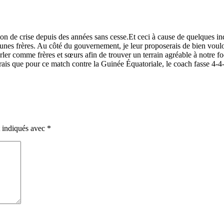
ation de crise depuis des années sans cesse.Et ceci à cause de quelques i
eunes frères. Au côté du gouvernement, je leur proposerais de bien voulo
rler comme frères et sœurs afin de trouver un terrain agréable à notre foo
merais que pour ce match contre la Guinée Équatoriale, le coach fasse 4
t indiqués avec
*