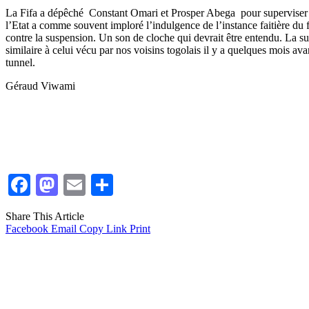
La Fifa a dépêché Constant Omari et Prosper Abega pour superviser les
l’Etat a comme souvent imploré l’indulgence de l’instance faitière du
contre la suspension. Un son de cloche qui devrait être entendu. La s
similaire à celui vécu par nos voisins togolais il y a quelques mois ava
tunnel.
Géraud Viwami
Facebook
Mastodon
Email
Partager
Share This Article
Facebook
Email
Copy Link
Print