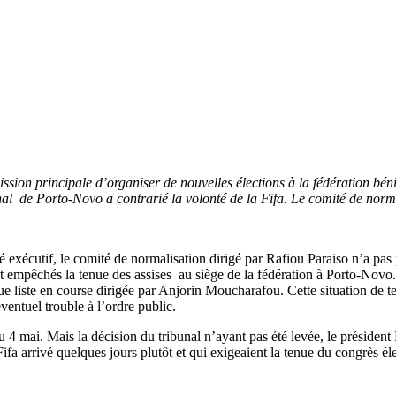
sion principale d’organiser de nouvelles élections à la fédération bénino
nal de Porto-Novo a contrarié la volonté de la Fifa. Le comité de norm
 exécutif, le comité de normalisation dirigé par Rafiou Paraiso n’a pas 
nt empêchés la tenue des assises au siège de la fédération à Porto-Novo
que liste en course dirigée par Anjorin Moucharafou. Cette situation de t
ventuel trouble à l’ordre public.
u 4 mai. Mais la décision du tribunal n’ayant pas été levée, le présiden
ifa arrivé quelques jours plutôt et qui exigeaient la tenue du congrès éle