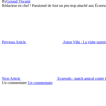
By
Geraud Viwami
Rédacteur en chef ! Passionné de foot un peu trop attaché aux Écureu
Previous Article
Aston Villa : La visite surp
Next Article
Ecureuils : match amical contre 
Un commentaire
Un commentaire