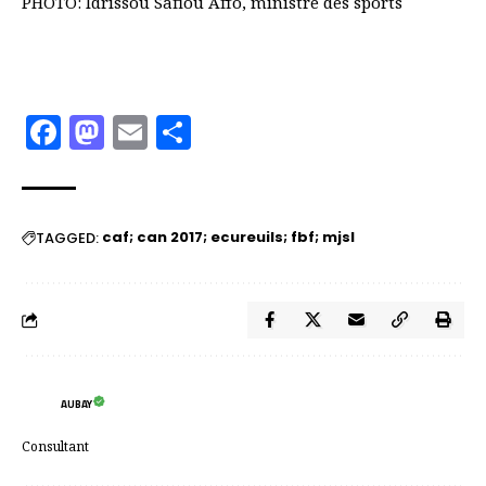
PHOTO: Idrissou Safiou Affo, ministre des sports
Facebook
Mastodon
Email
Partager
caf; can 2017; ecureuils; fbf; mjsl
TAGGED:
AUBAY
Consultant