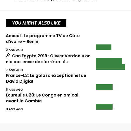
YOU MIGHT ALSO LIKE
Amical : Le programme TV de Côte
d’ivoire – Bénin
SCAN
2 ANS AGO
Can Egypte 2019 : Olivier Verdon » on
ECUREUILS
n’a pas envie de s’arrêter là »
INTERVIEWS
7 ANS AGO
France-L2: Le golazo exceptionnel de
David Djigla!
NEWS
8 ANS AGO
Écureuils U20: Le Congo en amical
avant la Gambie
NEWS
8 ANS AGO