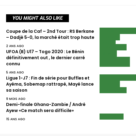
YOU MIGHT ALSO LIKE
CHAMPIONNATS
Coupe de la Caf – 2nd Tour : RS Berkane
LIGUE 1
– Dadjè 5-0, la marché était trop haute
SCAN
2 ANS AGO
LIRE AUSSI
UFOA (B) U17 – Togo 2020 : Le Bénin
NEWS
définitivement out , le dernier carré
TOURNOI DE
L'UEMOA
connu
5 ANS AGO
CHAMPIONNATS
Ligue 1-J7 : Fin de série pour Buffles et
LIGUE 1
Ayéma, Sobemap rattrapé, Mayé lance
LIRE AUSSI
sa saison
9 MOIS AGO
Demi-finale Ghana-Zambie / André
Ayew «Ce match sera difficile»
CAN 2012
15 ANS AGO