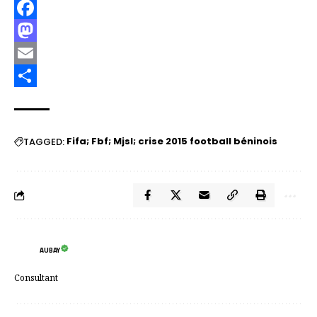
Facebook
Mastodon
Email
Partager
Fifa; Fbf; Mjsl; crise 2015 football béninois
TAGGED:
AUBAY
Consultant