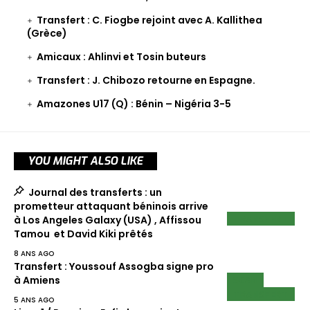
Transfert : C. Fiogbe rejoint avec A. Kallithea
(Grèce)
Amicaux : Ahlinvi et Tosin buteurs
Transfert : J. Chibozo retourne en Espagne.
Amazones U17 (Q) : Bénin – Nigéria 3-5
YOU MIGHT ALSO LIKE
Journal des transferts : un
prometteur attaquant béninois arrive
TRANSFERT
à Los Angeles Galaxy (USA) , Affissou
Tamou et David Kiki prêtés
8 ANS AGO
Transfert : Youssouf Assogba signe pro
SCAN
à Amiens
TRANSFERT
5 ANS AGO