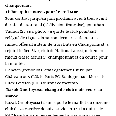
championnat.
Tinhan quitte Istres pour le Red Star
Sous contrat jusqu’en juin prochain avec Istres, avant-
e
dernier de National (3
division française), Jonathan
Tinhan (25 ans, photo ) a quitté le club pourtant
relégué de Ligue 2 la saison dernier seulement. Le
milieu offensif auteur de trois buts en Championnat, a
rejoint le Red Star, club de National aussi, nettement
e
mieux classé actuel 3
championnat et en course pour
la montée.
L’ancien grenoblois était également suivi par
Châteauroux (L2
)
, le Paris FC, Boulogne-sur-Mer et le
Litex Lovetch (BUL) durant ce mercato.
Razak Omotoyossi change de club mais reste au
Maroc
Razak Omotoyossi (29ans), porte le maillot du onzième
club de sa carrière depuis janvier 2015. Il a quitté, le
KAC Kenitra six mois seulement après son arrivée,