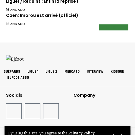
Ligue1 / Requins : Enfin la reprise !
16 ANS AGO
Caen: Imorou est arrivé (officiel)
12 ANS AGO
TRANSFERT
GUÉPARDS
LIGUE 1
LIGUE 2
MERCATO
INTERVIEW
KIOSQUE
BJFOOT ASSO
Socials
Company
By using this site, you agree to the
Privacy Policy
©BJFOOT2025