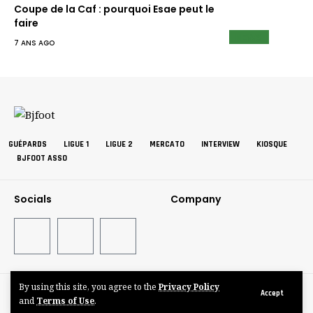
Coupe de la Caf : pourquoi Esae peut le
faire
NEWS
7 ANS AGO
GUÉPARDS
LIGUE 1
LIGUE 2
MERCATO
INTERVIEW
KIOSQUE
BJFOOT ASSO
Socials
Company
By using this site, you agree to the
Privacy Policy
©BJFOOT2025
Accept
and
Terms of Use
.