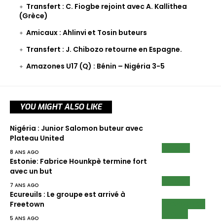
Transfert : C. Fiogbe rejoint avec A. Kallithea
(Grèce)
Amicaux : Ahlinvi et Tosin buteurs
Transfert : J. Chibozo retourne en Espagne.
Amazones U17 (Q) : Bénin – Nigéria 3-5
YOU MIGHT ALSO LIKE
Nigéria : Junior Salomon buteur avec
Plateau United
NEWS
8 ANS AGO
Estonie: Fabrice Hounkpè termine fort
avec un but
NEWS
7 ANS AGO
Ecureuils : Le groupe est arrivé à
ECUREUILS
Freetown
SCAN
5 ANS AGO