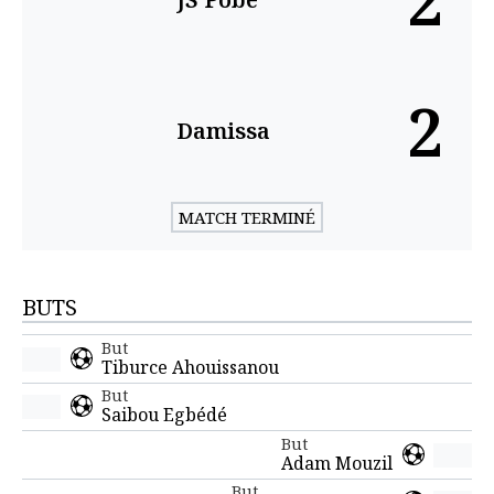
2
2
Damissa
MATCH TERMINÉ
BUTS
But
Tiburce Ahouissanou
But
Saibou Egbédé
But
Adam Mouzil
But