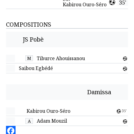
35'
Kabirou Ouro-Séro
COMPOSITIONS
JS Pobè
Tiburce Ahouissanou
M
Saibou Egbédé
Damissa
Kabirou Ouro-Séro
35'
Adam Mouzil
A