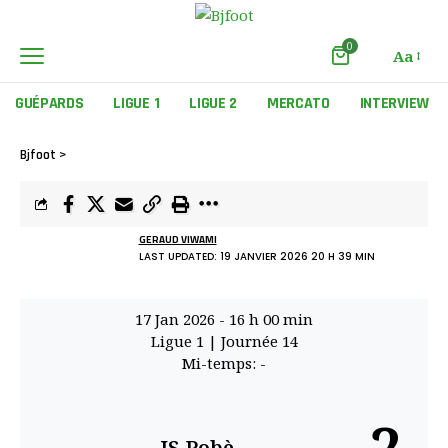
0
Aa
GUÉPARDS
LIGUE 1
LIGUE 2
MERCATO
INTERVIEW
Bjfoot
>
GERAUD VIWAMI
LAST UPDATED: 19 JANVIER 2026 20 H 39 MIN
17 Jan 2026
-
16 h 00 min
Ligue 1
| Journée 14
Mi-temps: -
JS Pobè