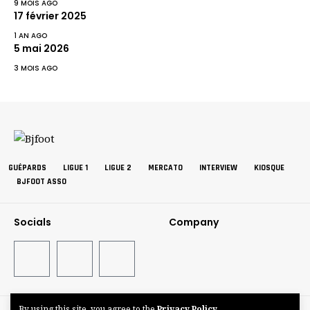
9 MOIS AGO
17 février 2025
1 AN AGO
5 mai 2026
3 MOIS AGO
GUÉPARDS
LIGUE 1
LIGUE 2
MERCATO
INTERVIEW
KIOSQUE
BJFOOT ASSO
Socials
Company
By using this site, you agree to the
Privacy Policy
©BJFOOT2025