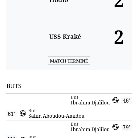
2
2
USS Kraké
MATCH TERMINÉ
BUTS
But
46'
Ibrahim Djalilou
But
61'
Salim Aboudou-Amidou
But
79'
Ibrahim Djalilou
But