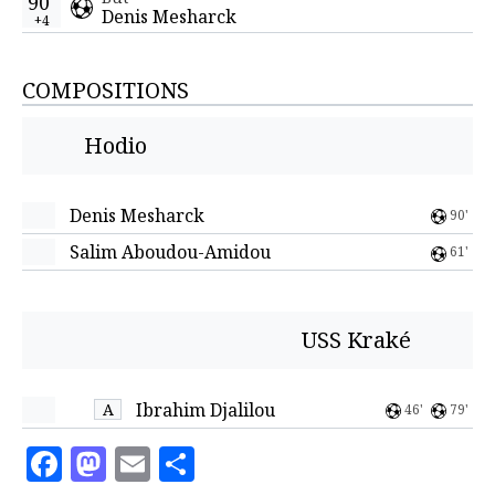
90'
Denis Mesharck
+4
COMPOSITIONS
Hodio
Denis Mesharck
90'
Salim Aboudou-Amidou
61'
USS Kraké
Ibrahim Djalilou
A
46'
79'
Facebook
Mastodon
Email
Partager