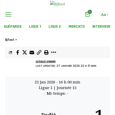
0
Aa
GUÉPARDS
LIGUE 1
LIGUE 2
MERCATO
INTERVIEW
Bjfoot
>
GERAUD VIWAMI
LAST UPDATED: 27 JANVIER 2026 22 H 31 MIN
25 Jan 2026
-
16 h 00 min
Ligue 1
| Journée 15
Mi-temps: -
Dadjè