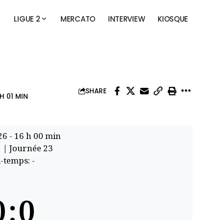
LIGUE 2
MERCATO
INTERVIEW
KIOSQUE
SHARE
H 01 MIN
26
-
16 h 00 min
1
| Journée 23
-temps: -
0
:
0