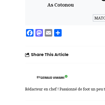
As Cotonou
MATC
Facebook
Mastodon
Email
Partager
Share This Article
GERAUD VIWAMI
BY
Rédacteur en chef ! Passionné de foot un peu 