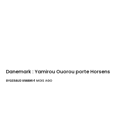
Danemark : Yamirou Ouorou porte Horsens
BY
GERAUD VIWAMI
4 MOIS AGO