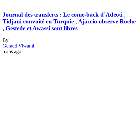
Journal des transferts : Le come-back d’Adeoti ,
Tidjani convoité en Turquie , Ajaccio observe Roche
, Gestede et Awassi sont libres
By
Geraud Viwami
5 ans ago