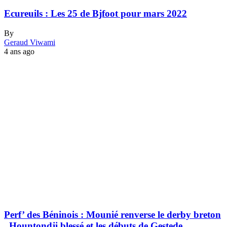
Ecureuils : Les 25 de Bjfoot pour mars 2022
By
Geraud Viwami
4 ans ago
Perf’ des Béninois : Mounié renverse le derby breton
, Hountondji blessé et les débuts de Gestede.