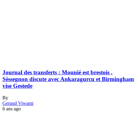
Journal des transferts : Mounié est brestois ,
Sèssegnon discute avec Ankaragurcu et Birmingham
vise Gestede
By
Geraud Viwami
6 ans ago