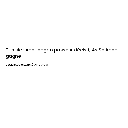
Tunisie : Ahouangbo passeur décisif, As Soliman
gagne
BY
GERAUD VIWAMI
2 ANS AGO