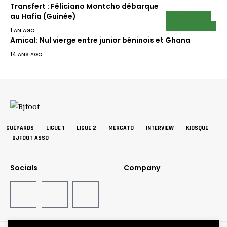
Transfert : Féliciano Montcho débarque
LIRE AUSSI
au Hafia (Guinée)
TRANSFERT
1 AN AGO
Amical: Nul vierge entre junior béninois et Ghana
14 ANS AGO
GUÉPARDS
LIGUE 1
LIGUE 2
MERCATO
INTERVIEW
KIOSQUE
BJFOOT ASSO
Socials
Company