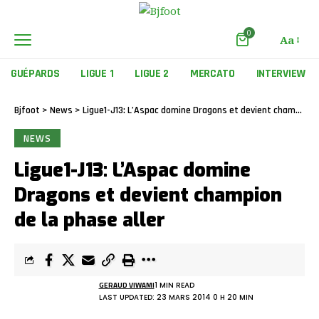
0
Aa
GUÉPARDS
LIGUE 1
LIGUE 2
MERCATO
INTERVIEW
Bjfoot
>
News
>
Ligue1-J13: L’Aspac domine Dragons et devient champion de la phase aller
NEWS
Ligue1-J13: L’Aspac domine
Dragons et devient champion
de la phase aller
GERAUD VIWAMI
1 MIN READ
LAST UPDATED: 23 MARS 2014 0 H 20 MIN