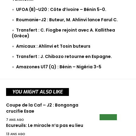
UFOA (B)-U20 : Côte d’ivoire – Bénin 5-0.
Roumanie-J2 : Buteur, M. Ahlinvi lance Farul C.
Transfert : C. Fiogbe rejoint avec A. Kallithea
(Grèce)
Amicaux : Ahlinvi et Tosin buteurs
Transfert : J. Chibozo retourne en Espagne.
Amazones U17 (Q) : Bénin – Nigéria 3-5
YOU MIGHT ALSO LIKE
Coupe de la Caf – J2 : Bongonga
crucifie Esae
NEWS
7 ANS AGO
Ecureuils: Le miracle n’a pas eu lieu
13 ANS AGO