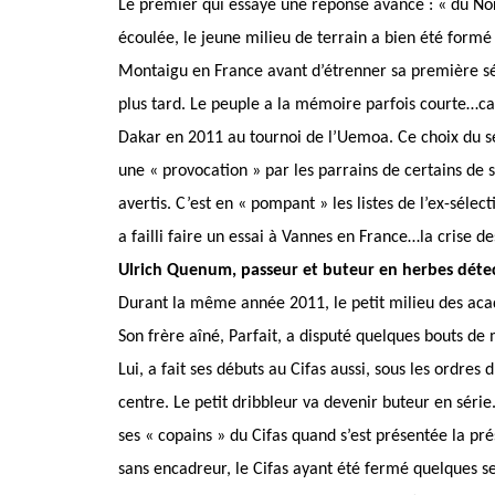
Le premier qui essaye une réponse avance : « du Nord
écoulée, le jeune milieu de terrain a bien été formé
Montaigu en France avant d’étrenner sa première sél
plus tard. Le peuple a la mémoire parfois courte…c
Dakar en 2011 au tournoi de l’Uemoa. Ce choix du
une « provocation » par les parrains de certains de s
avertis. C’est en « pompant » les listes de l’ex-séle
a failli faire un essai à Vannes en France…la crise des
Ulrich Quenum, passeur et buteur en herbes détect
Durant la même année 2011, le petit milieu des aca
Son frère aîné, Parfait, a disputé quelques bouts d
Lui, a fait ses débuts au Cifas aussi, sous les ordre
centre. Le petit dribbleur va devenir buteur en série
ses « copains » du Cifas quand s’est présentée la pré
sans encadreur, le Cifas ayant été fermé quelques s