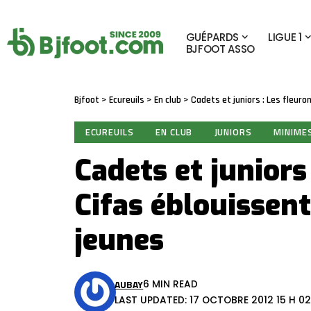
GUÉPARDS
LIGUE 1
BJFOOT ASSO
Bjfoot
>
Ecureuils
>
En club
>
Cadets et juniors : Les fleuro
ECUREUILS
EN CLUB
JUNIORS
MINIME
Cadets et juniors
Cifas éblouissent
jeunes
AUBAY
6 MIN READ
LAST UPDATED: 17 OCTOBRE 2012 15 H 02