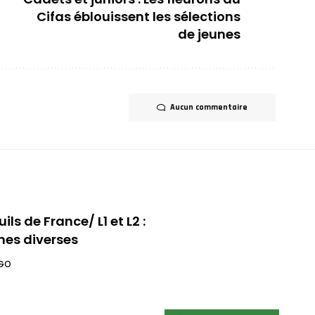
Cifas éblouissent les sélections
de jeunes
Aucun commentaire
ils de France/ L1 et L2 :
nes diverses
AGO