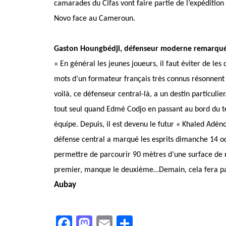
camarades du Cifas vont faire partie de l’expédition b
Novo face au Cameroun.
Gaston Houngbédji, défenseur moderne remarqué 
« En général les jeunes joueurs, il faut éviter de les 
mots d’un formateur français très connus résonnent 
voilà, ce défenseur central-là, a un destin particulier.
tout seul quand Edmé Codjo en passant au bord du ter
équipe. Depuis, il est devenu le futur « Khaled Adén
défense central a marqué les esprits dimanche 14 o
permettre de parcourir 90 mètres d’une surface de rép
premier, manque le deuxième…Demain, cela fera parti
Aubay
Facebook
Mastodon
Email
Partager