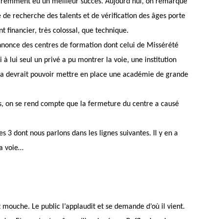
pparemment eu un meilleur succès. Aujourd’hui, on remarque
 de recherche des talents et de vérification des âges porte
ant financier, très colossal, que technique.
annonce des centres de formation dont celui de Missérété
i à lui seul un privé a pu montrer la voie, une institution
Fifa devrait pouvoir mettre en place une académie de grande
as, on se rend compte que la fermeture du centre a causé
s 3 dont nous parlons dans les lignes suivantes. Il y en a
la voie…
mouche. Le public l’applaudit et se demande d’où il vient.