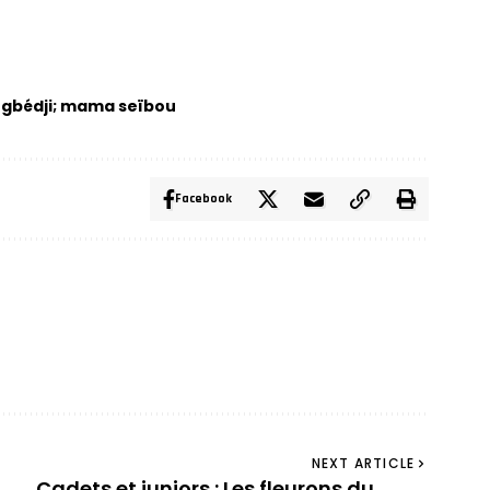
ngbédji; mama seïbou
Facebook
NEXT ARTICLE
Cadets et juniors : Les fleurons du