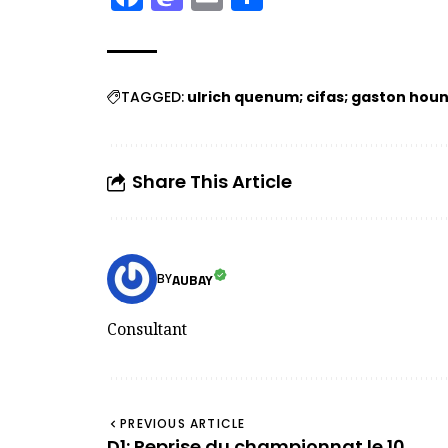
TAGGED:
ulrich quenum; cifas; gaston hou
Share This Article
AUBAY
BY
Consultant
PREVIOUS ARTICLE
D1: Reprise du championnat le 10