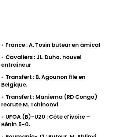
France : A. Tosin buteur en amical
Cavaliers : JL. Duho, nouvel
entraîneur
Transfert : B. Agounon file en
Belgique.
Transfert : Maniema (RD Congo)
recrute M. Tchinonvi
UFOA (B)-U20 : Côte d’ivoire –
Bénin 5-0.
Roumanie-J2 : Buteur, M. Ahlinvi