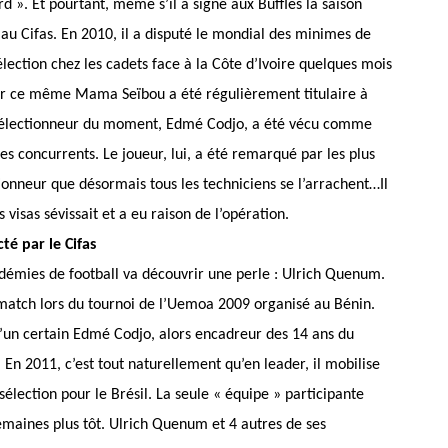
 ». Et pourtant, même s’il a signé aux Buffles la saison
 au Cifas. En 2010, il a disputé le mondial des minimes de
ection chez les cadets face à la Côte d’Ivoire quelques mois
ar ce même Mama Seïbou a été régulièrement titulaire à
 sélectionneur du moment, Edmé Codjo, a été vécu comme
es concurrents. Le joueur, lui, a été remarqué par les plus
ctionneur que désormais tous les techniciens se l’arrachent…Il
 visas sévissait et a eu raison de l’opération.
é par le Cifas
démies de football va découvrir une perle : Ulrich Quenum.
e match lors du tournoi de l’Uemoa 2009 organisé au Bénin.
s d’un certain Edmé Codjo, alors encadreur des 14 ans du
. En 2011, c’est tout naturellement qu’en leader, il mobilise
sélection pour le Brésil. La seule « équipe » participante
emaines plus tôt. Ulrich Quenum et 4 autres de ses