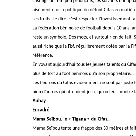
castings ont été peu productifs, les suivants ont a
aisément que la politique du défunt Cifas en matière
ses fruits. Le dire, c’est respecter l’investissement t
La fédération béninoise de football depuis 10 ans, 
reste un symbole. Des mots, et surtout rien de fait. S
aussi riche que la Fbf, régulièrement dotée par la 
référence.
En voyant aujourd’hui tous les jeunes talents du Cif
plus de tort au foot béninois qu’à son propriétaire…
Les fleurons du Cifas évidemment ne sont pas juste le
bien d’autres qui attendent juste qu’on leur montre 
Aubay
Encadré
Mama Seïbou, le « Tigana » du Cifas…
Mama Seïbou tente une frappe des 30 mètres et fait 