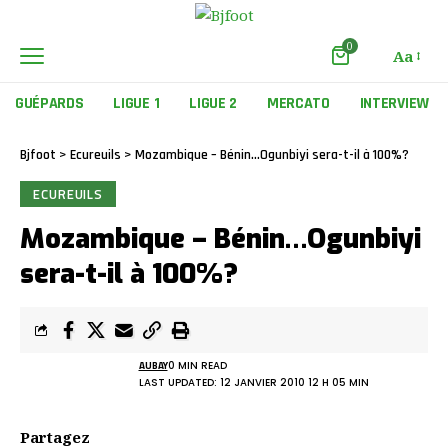
0
Aa
GUÉPARDS
LIGUE 1
LIGUE 2
MERCATO
INTERVIEW
Bjfoot
>
Ecureuils
>
Mozambique – Bénin…Ogunbiyi sera-t-il à 100%?
ECUREUILS
Mozambique – Bénin…Ogunbiyi
sera-t-il à 100%?
AUBAY
0 MIN READ
LAST UPDATED: 12 JANVIER 2010 12 H 05 MIN
Partagez