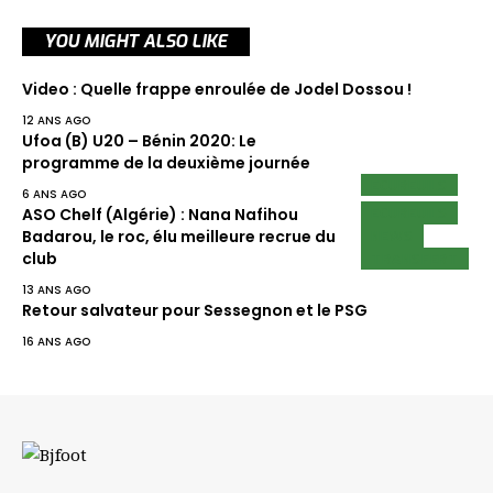
YOU MIGHT ALSO LIKE
Video : Quelle frappe enroulée de Jodel Dossou !
12 ANS AGO
Ufoa (B) U20 – Bénin 2020: Le
programme de la deuxième journée
ECUREUILS
6 ANS AGO
ECUREUILS
ASO Chelf (Algérie) : Nana Nafihou
NEWS
Badarou, le roc, élu meilleure recrue du
TRANSFERT
club
13 ANS AGO
Retour salvateur pour Sessegnon et le PSG
16 ANS AGO