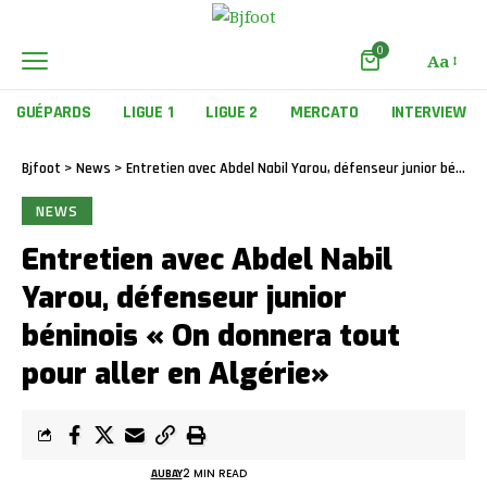
0
Aa
GUÉPARDS
LIGUE 1
LIGUE 2
MERCATO
INTERVIEW
Bjfoot
>
News
>
Entretien avec Abdel Nabil Yarou, défenseur junior béninois « On donnera tout pour aller en Algérie»
NEWS
Entretien avec Abdel Nabil
Yarou, défenseur junior
béninois « On donnera tout
pour aller en Algérie»
AUBAY
2 MIN READ