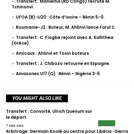
Transfert : Maniema (RD Congo) recrute M.
Tchinonvi
UFOA (B)-U20 : Côte d’ivoire – Bénin 5-0.
Roumanie-J2 : Buteur, M. Ahlinvi lance Farul C.
Transfert : C. Fiogbe rejoint avec A. Kallithea
(Grèce)
Amicaux : Ahlinvi et Tosin buteurs
Transfert : J. Chibozo retourne en Espagne.
Amazones U17 (Q) : Bénin – Nigéria 3-5
YOU MIGHT ALSO LIKE
Transfert : Convoité, Ulrich Quenum sur
le départ
NEWS
7 ANS AGO
Arbitrage: Germain Koolé au centre pour Libéria -Sierra