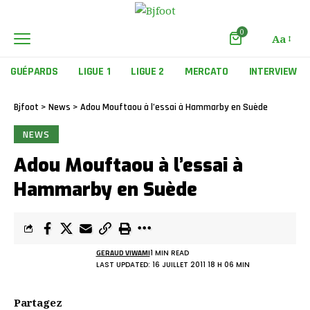
0
Aa
Font
Resizer
GUÉPARDS
LIGUE 1
LIGUE 2
MERCATO
INTERVIEW
Bjfoot
>
News
>
Adou Mouftaou à l’essai à Hammarby en Suède
NEWS
Adou Mouftaou à l’essai à
Hammarby en Suède
GERAUD VIWAMI
1 MIN READ
LAST UPDATED: 16 JUILLET 2011 18 H 06 MIN
Partagez