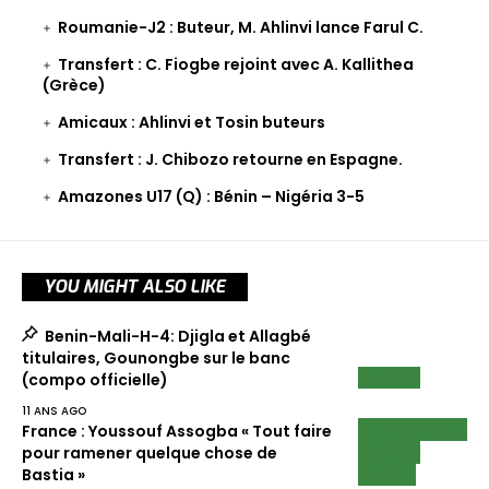
Roumanie-J2 : Buteur, M. Ahlinvi lance Farul C.
Transfert : C. Fiogbe rejoint avec A. Kallithea
(Grèce)
Amicaux : Ahlinvi et Tosin buteurs
Transfert : J. Chibozo retourne en Espagne.
Amazones U17 (Q) : Bénin – Nigéria 3-5
YOU MIGHT ALSO LIKE
Benin-Mali-H-4: Djigla et Allagbé
titulaires, Gounongbe sur le banc
NEWS
(compo officielle)
11 ANS AGO
INTERVIEWS
France : Youssouf Assogba « Tout faire
NEWS
pour ramener quelque chose de
SCAN
Bastia »