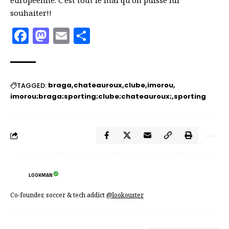
européenne. C’est tout le mal qu’on puisse lui
souhaiter!!
Facebook
Mastodon
Email
Partager
braga
chateauroux
clube
imorou
TAGGED:
imorou;braga;sporting;clube;chateauroux;
sporting
LOOKMAN
Co-founder, soccer & tech addict
@lookouster