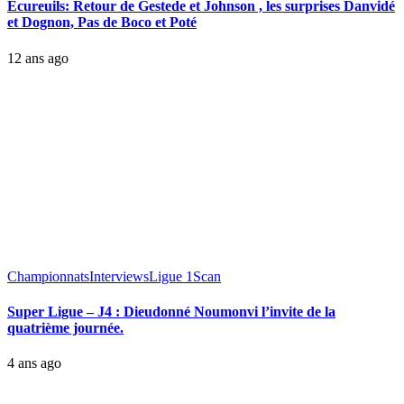
Ecureuils: Retour de Gestede et Johnson , les surprises Danvidé
et Dognon, Pas de Boco et Poté
12 ans ago
Championnats
Interviews
Ligue 1
Scan
Super Ligue – J4 : Dieudonné Noumonvi l’invite de la
quatrième journée.
4 ans ago