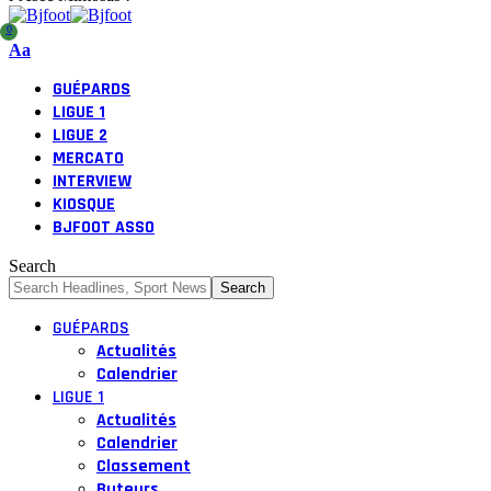
0
Font
Aa
Resizer
GUÉPARDS
LIGUE 1
LIGUE 2
MERCATO
INTERVIEW
KIOSQUE
BJFOOT ASSO
Search
GUÉPARDS
Actualités
Calendrier
LIGUE 1
Actualités
Calendrier
Classement
Buteurs