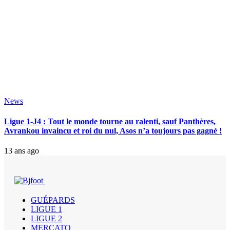
News
Ligue 1-J4 : Tout le monde tourne au ralenti, sauf Panthères,
Avrankou invaincu et roi du nul, Asos n’a toujours pas gagné !
13 ans ago
GUÉPARDS
LIGUE 1
LIGUE 2
MERCATO