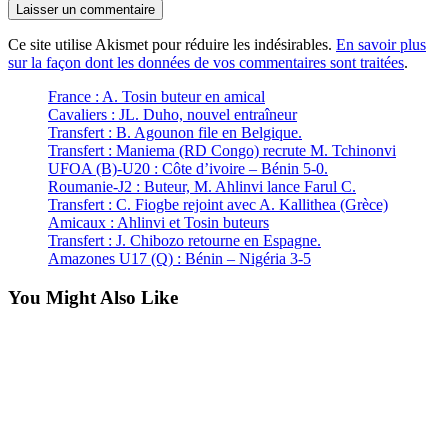
Ce site utilise Akismet pour réduire les indésirables.
En savoir plus
sur la façon dont les données de vos commentaires sont traitées
.
France : A. Tosin buteur en amical
Cavaliers : JL. Duho, nouvel entraîneur
Transfert : B. Agounon file en Belgique.
Transfert : Maniema (RD Congo) recrute M. Tchinonvi
UFOA (B)-U20 : Côte d’ivoire – Bénin 5-0.
Roumanie-J2 : Buteur, M. Ahlinvi lance Farul C.
Transfert : C. Fiogbe rejoint avec A. Kallithea (Grèce)
Amicaux : Ahlinvi et Tosin buteurs
Transfert : J. Chibozo retourne en Espagne.
Amazones U17 (Q) : Bénin – Nigéria 3-5
You Might Also Like