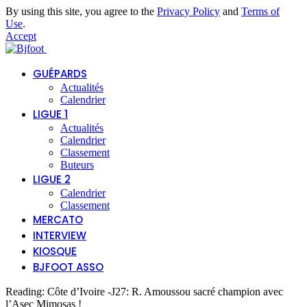
By using this site, you agree to the
Privacy Policy
and
Terms of
Use
.
Accept
GUÉPARDS
Actualités
Calendrier
LIGUE 1
Actualités
Calendrier
Classement
Buteurs
LIGUE 2
Calendrier
Classement
MERCATO
INTERVIEW
KIOSQUE
BJFOOT ASSO
Reading:
Côte d’Ivoire -J27: R. Amoussou sacré champion avec
l’Asec Mimosas !