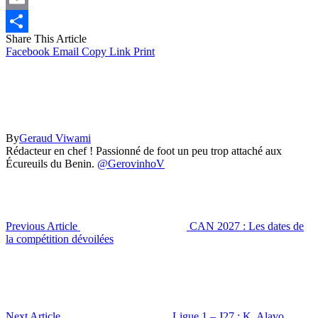
Email
Share This Article
Partager
Facebook
Email
Copy Link
Print
By
Geraud Viwami
Rédacteur en chef ! Passionné de foot un peu trop attaché aux
Écureuils du Benin.
@GerovinhoV
Previous Article
CAN 2027 : Les dates de
la compétition dévoilées
Next Article
Ligue 1 – J27 : K. Alavo