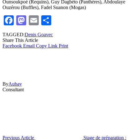
Ounsoukpoé (Requins), Guy Dagbéto (Panthères), Abdoulaye
Ouzérou (Buffles), Fadel Suanon (Mogas)
Facebook
Mastodon
Email
Partager
TAGGED:
Denis Goavec
Share This Article
Facebook
Email
Copy Link
Print
By
Aubay
Consultant
Previous Article
Stage de préparation :