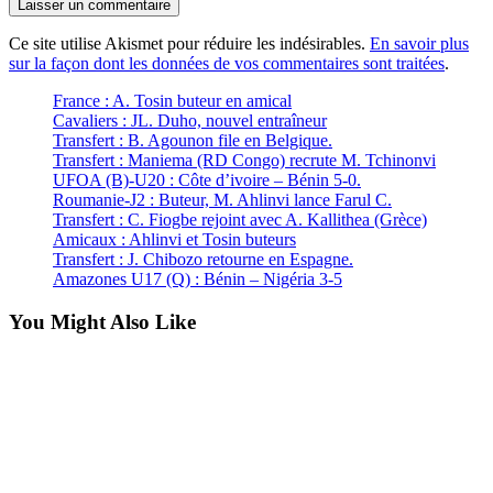
Ce site utilise Akismet pour réduire les indésirables.
En savoir plus
sur la façon dont les données de vos commentaires sont traitées
.
France : A. Tosin buteur en amical
Cavaliers : JL. Duho, nouvel entraîneur
Transfert : B. Agounon file en Belgique.
Transfert : Maniema (RD Congo) recrute M. Tchinonvi
UFOA (B)-U20 : Côte d’ivoire – Bénin 5-0.
Roumanie-J2 : Buteur, M. Ahlinvi lance Farul C.
Transfert : C. Fiogbe rejoint avec A. Kallithea (Grèce)
Amicaux : Ahlinvi et Tosin buteurs
Transfert : J. Chibozo retourne en Espagne.
Amazones U17 (Q) : Bénin – Nigéria 3-5
You Might Also Like