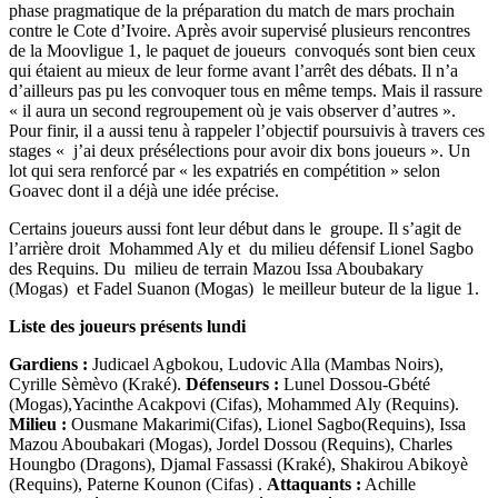
phase pragmatique de la préparation du match de mars prochain
contre le Cote d’Ivoire. Après avoir supervisé plusieurs rencontres
de la Moovligue 1, le paquet de joueurs convoqués sont bien ceux
qui étaient au mieux de leur forme avant l’arrêt des débats. Il n’a
d’ailleurs pas pu les convoquer tous en même temps. Mais il rassure
« il aura un second regroupement où je vais observer d’autres ».
Pour finir, il a aussi tenu à rappeler l’objectif poursuivis à travers ces
stages « j’ai deux présélections pour avoir dix bons joueurs ». Un
lot qui sera renforcé par « les expatriés en compétition » selon
Goavec dont il a déjà une idée précise.
Certains joueurs aussi font leur début dans le groupe. Il s’agit de
l’arrière droit Mohammed Aly et du milieu défensif Lionel Sagbo
des Requins. Du milieu de terrain Mazou Issa Aboubakary
(Mogas) et Fadel Suanon (Mogas) le meilleur buteur de la ligue 1.
Liste des joueurs présents lundi
Gardiens :
Judicael Agbokou, Ludovic Alla (Mambas Noirs),
Cyrille Sèmèvo (Kraké).
Défenseurs :
Lunel Dossou-Gbété
(Mogas),Yacinthe Acakpovi (Cifas), Mohammed Aly (Requins).
Milieu :
Ousmane Makarimi(Cifas), Lionel Sagbo(Requins), Issa
Mazou Aboubakari (Mogas), Jordel Dossou (Requins), Charles
Houngbo (Dragons), Djamal Fassassi (Kraké), Shakirou Abikoyè
(Requins), Paterne Kounon (Cifas) .
Attaquants :
Achille