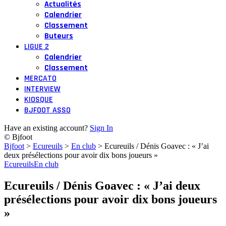
Actualités
Calendrier
Classement
Buteurs
LIGUE 2
Calendrier
Classement
MERCATO
INTERVIEW
KIOSQUE
BJFOOT ASSO
Have an existing account?
Sign In
© Bjfoot
Bjfoot
>
Ecureuils
>
En club
>
Ecureuils / Dénis Goavec : « J’ai
deux présélections pour avoir dix bons joueurs »
Ecureuils
En club
Ecureuils / Dénis Goavec : « J’ai deux
présélections pour avoir dix bons joueurs
»