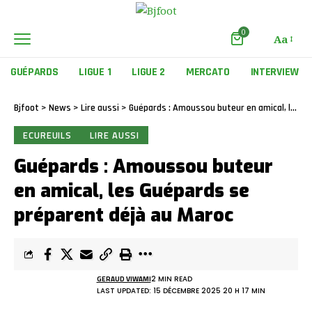
0
Aa
GUÉPARDS
LIGUE 1
LIGUE 2
MERCATO
INTERVIEW
Bjfoot
>
News
>
Lire aussi
>
Guépards : Amoussou buteur en amical, les Guépards se préparent déjà au Maroc
ECUREUILS
LIRE AUSSI
Guépards : Amoussou buteur
en amical, les Guépards se
préparent déjà au Maroc
GERAUD VIWAMI
2 MIN READ
LAST UPDATED: 15 DÉCEMBRE 2025 20 H 17 MIN