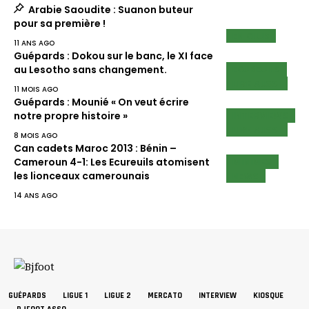
Arabie Saoudite : Suanon buteur
pour sa première !
EN CLUB
11 ANS AGO
Guépards : Dokou sur le banc, le XI face
ECUREUILS
au Lesotho sans changement.
LIRE AUSSI
11 MOIS AGO
Guépards : Mounié « On veut écrire
INTERVIEWS
notre propre histoire »
LIRE AUSSI
8 MOIS AGO
Can cadets Maroc 2013 : Bénin –
MINIMES
Cameroun 4-1: Les Ecureuils atomisent
NEWS
les lionceaux camerounais
14 ANS AGO
GUÉPARDS
LIGUE 1
LIGUE 2
MERCATO
INTERVIEW
KIOSQUE